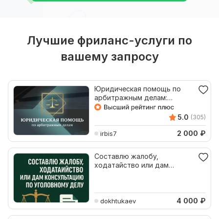
Лучшие фриланс-услуги по
вашему запросу
Юридическая помощь по
арбитражным делам:
Консультация
5.0
(305)
2 000
₽
irbis7
Составлю жалобу,
ходатайство или дам
консультацию по
уголовному делу
4 000
₽
dokhtukaev