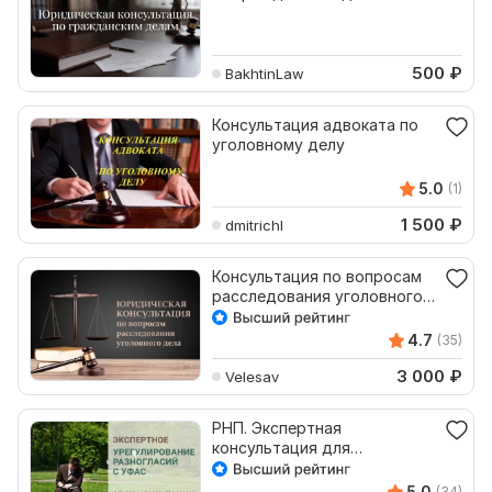
500
₽
BakhtinLaw
Консультация адвоката по
уголовному делу
5.0
(1)
1 500
₽
dmitrichl
Консультация по вопросам
расследования уголовного
дела
4.7
(35)
3 000
₽
Velesav
РНП. Экспертная
консультация для
поставщиков по 44-ФЗ, 223-
ФЗ. Юрист
5.0
(34)