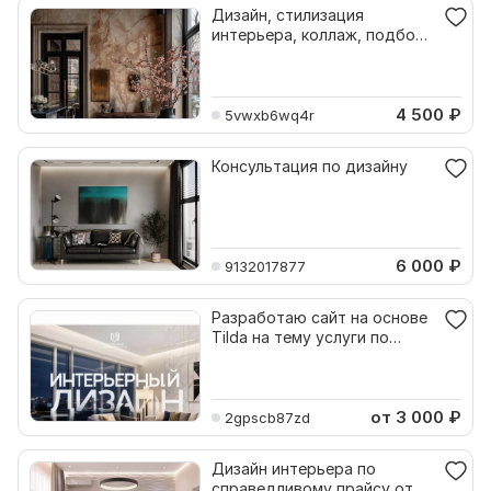
Дизайн, стилизация
интерьера, коллаж, подбор
материалов , консультация
4 500
₽
5vwxb6wq4r
Консультация по дизайну
6 000
₽
9132017877
Разработаю сайт на основе
Tilda на тему услуги по
дизайну интерьера
от 3 000
₽
2gpscb87zd
Дизайн интерьера по
справедливому прайсу от