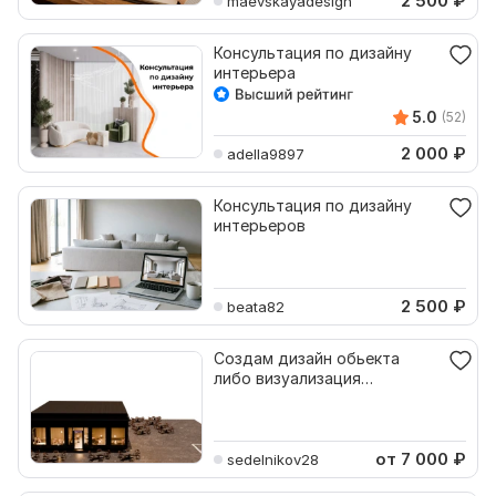
2 500
₽
maevskayadesign
Консультация по дизайну
интерьера
5.0
(52)
2 000
₽
adella9897
Консультация по дизайну
интерьеров
2 500
₽
beata82
Создам дизайн обьекта
либо визуализация
интерьера по тз
от 7 000
₽
sedelnikov28