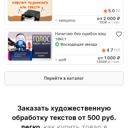
5.0
(5)
от 2 000
₽
semyonsi
133
₽
за 1 мин.
Начитаю без ошибок ваш
текст
4.7
(17)
от 1 000
₽
avlff
1,000
₽
за 1 мин.
Перейти в каталог
Заказать художественную
обработку текстов от 500 руб.
легко,
как купить товар в