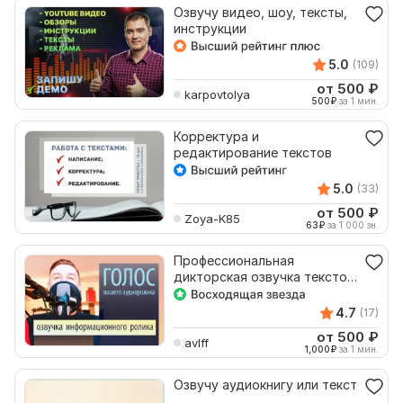
Озвучу видео, шоу, тексты,
инструкции
5.0
(109)
от 500
₽
karpovtolya
500
₽
за 1 мин.
Корректура и
редактирование текстов
5.0
(33)
от 500
₽
Zoya-K85
63
₽
за 1 000 зн.
Профессиональная
дикторская озвучка текстов
для аудио- и видеороликов
4.7
(17)
от 500
₽
avlff
1,000
₽
за 1 мин.
Озвучу аудиокнигу или текст