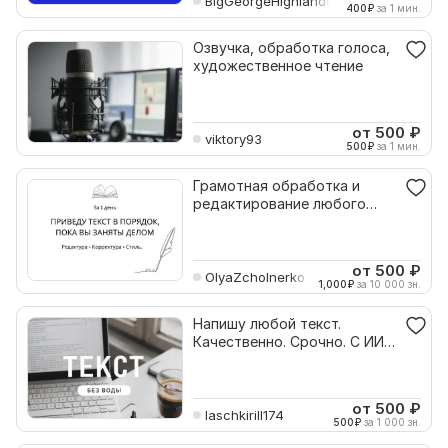
BigGeorgeHighlander
400
₽
за 1 мин.
Озвучка, обработка голоса,
художественное чтение
от 500
₽
viktory93
500
₽
за 1 мин.
Грамотная обработка и
редактирование любого
текста за 1 день
от 500
₽
OlyaZcholnerko
1,000
₽
за 10 000 зн.
Напишу любой текст.
Качественно. Срочно. С ИИ-
обработкой
от 500
₽
laschkirill174
500
₽
за 1 000 зн.