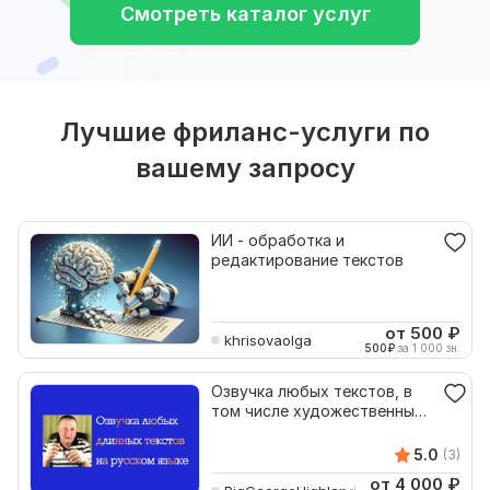
Смотреть каталог услуг
Лучшие фриланс-услуги по
вашему запросу
ИИ - обработка и
редактирование текстов
от 500
₽
khrisovaolga
500
₽
за 1 000 зн.
Озвучка любых текстов, в
том числе художественных,
на русском языке
5.0
(3)
от 4 000
₽