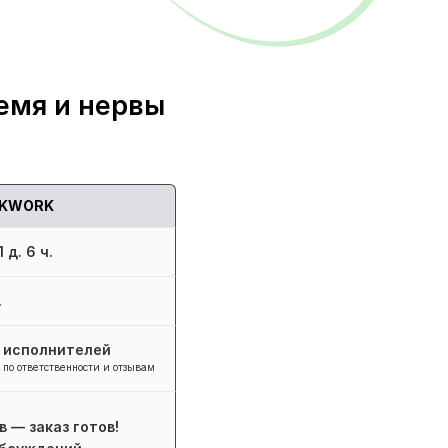
емя и нервы
KWORK
 д. 6 ч.
.
+ исполнителей
 по ответственности и отзывам
в — заказ готов!