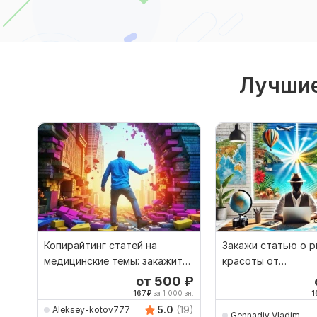
Лучшие
Копирайтинг статей на
Закажи статью о р
медицинские темы: закажите
красоты от
текст
профессиональног
от 500
₽
копирайтера
167
₽
за 1 000 зн.
1
5.0
(19)
Aleksey-kotov777
Gennadiy_Vladim