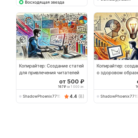
Копирайтер: Создание статей
Копирайтер: созда
для привлечения читателей
о здоровом образ
от 500
₽
167
₽
за 1 000 зн.
1
4.4
(8)
ShadowPhoenix771571
ShadowPhoenix7715