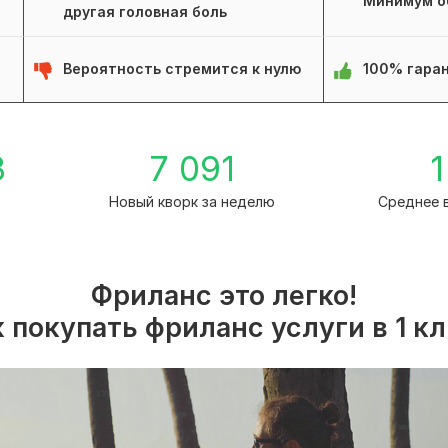
Минимум о
другая головная боль
Вероятность стремится к нулю
100% гаран
3
7 091
1
а
Новый кворк за неделю
Среднее 
Фриланс это легко!
 покупать фриланс услуги в 1 к