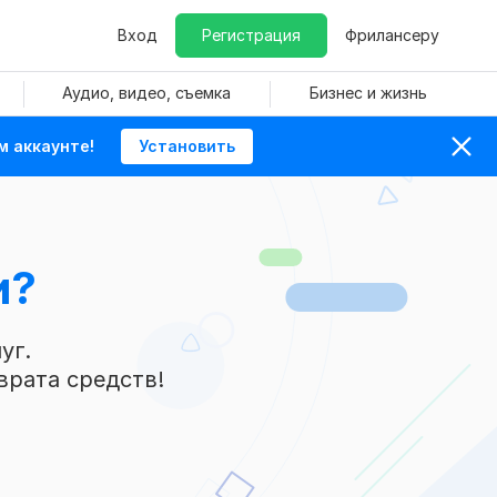
Вход
Регистрация
Фрилансеру
Аудио, видео, съемка
Бизнес и жизнь
м аккаунте!
Установить
и?
уг.
врата средств!