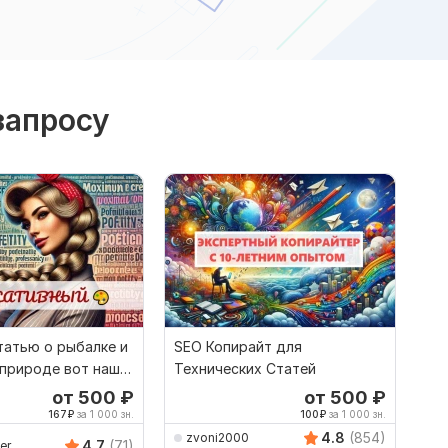
запросу
татью о рыбалке и
SEO Копирайт для
 природе вот наша
Технических Статей
ация
от 500
₽
от 500
₽
167
₽
за 1 000 зн.
100
₽
за 1 000 зн.
4.8
(854)
zvoni2000
4.7
(71)
er