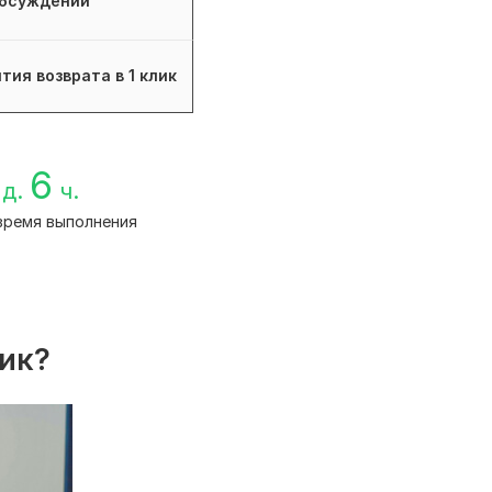
бсуждений
тия возврата в 1 клик
6
д.
ч.
время выполнения
лик?