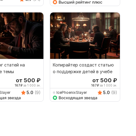
г статей на
Копирайтер создаст статью
е темы
о поддержке детей в учебе
от 500
₽
от 500
₽
167
₽
за 1 000 зн.
167
₽
за 1 000 зн.
5.0
(9)
5.0
(9)
Slayer
IcePhoenixSlayer