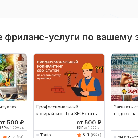
 фриланс-услуги по вашему 
итуалах
Профессиональный
Заказать с
копирайтинг. Три SEO-статьи.
отдыхе на
о
Строительство и ремонт
специализ
от 500
₽
от 500
₽
67
₽
за 1 000 зн.
83
₽
за 1 000 зн.
5.0
(6K+)
Torrio
4.7
(18)
olesya-writ