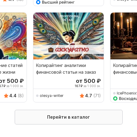
ние статей
Копирайтинг аналитики
Копирайтин
е жизни
финансовой статьи на заказ
финансовы
от 500
₽
от 500
₽
67
₽
за 1 000 зн.
167
₽
за 1 000 зн.
IcePhoenix
4.4
(8)
4.7
(71)
71
olesya-writer
Перейти в каталог