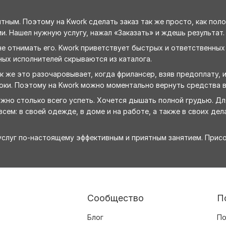
ным. Поэтому на Kwork сделать заказ так же просто, как поло
и. Нашел нужную услугу, нажал «Заказать» и ждешь результат.
е отнимать его. Kwork приветствует быстрых и ответственных
ных исполнителей скрываются из каталога.
 же это разочаровывает, когда фрилансер, взяв предоплату, 
оки. Поэтому на Kwork можно моментально вернуть средства в
ужно столько всего успеть. Хочется дышать полной грудью. Д
сем: в своей одежде, в доме и на работе, а также в своих дела
-услуг по-настоящему эффективным и приятным занятием. Прис
Сообщество
П
Блог
По