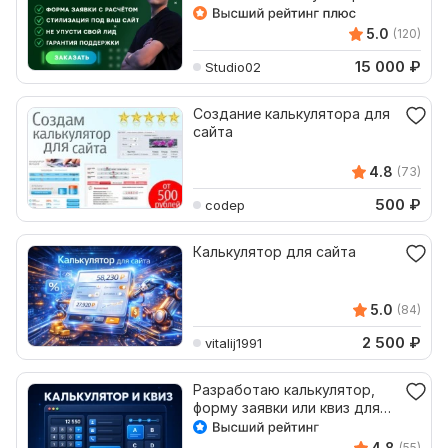
расчёта стоимости
5.0
(120)
15 000
₽
Studio02
Создание калькулятора для
сайта
4.8
(73)
500
₽
codep
Калькулятор для сайта
5.0
(84)
2 500
₽
vitalij1991
Разработаю калькулятор,
форму заявки или квиз для
сайта
4.8
(55)