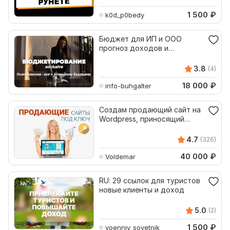
1 500
₽
k0d_p0bedy
Бюджет для ИП и ООО
прогноз доходов и
расходов, контроль затрат
3.8
(4)
18 000
₽
info-buhgalter
Создам продающий сайт на
Wordpress, приносящий
стабильный доход
4.7
(326)
40 000
₽
Voldemar
RU: 29 ссылок для туристов
новые клиенты и доход
5.0
(2)
1 500
₽
voenniy_sovetnik