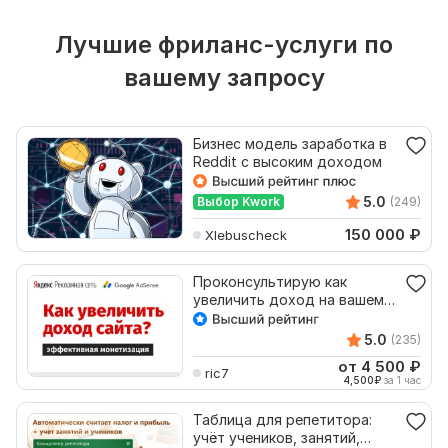
Лучшие фриланс-услуги по
вашему запросу
Бизнес модель заработка в
Reddit с высоким доходом
5.0
Выбор Kwork
(249)
150 000
₽
Xlebuscheck
Проконсультирую как
увеличить доход на вашем
сайте
5.0
(235)
от 4 500
₽
ric7
4,500
₽
за 1 час
Таблица для репетитора:
учёт учеников, занятий,