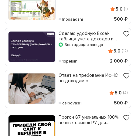
доходов и налога
5.0
(1)
500
₽
Inosaadzhi
Сделаю удобную Excel-
таблицу учёта доходов и
расходов
5.0
(12)
2 000
₽
1opelsin
Ответ на требование ИФНС
по доходам с
маркетплейсов без штрафов
5.0
(4)
500
₽
osipovasi1
Прогон 87 уникальных 100%
вечных ссылок РУ для
развлечений дохода