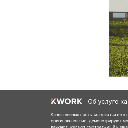
Об услуге к
Качественные посты создаются не в 
оригинальностью, демонстрируют мощ
лайкают, желают смотреть ещё и ещё