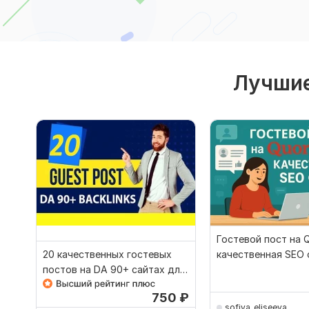
Лучшие
Кворк остановлен
Гостевой пост на 
20 качественных гостевых
качественная SEO 
постов на DA 90+ сайтах для
Dofollow ссылок
750
₽
sofiya_eliseeva