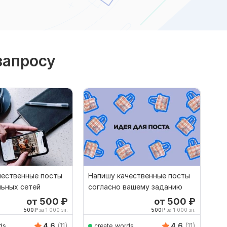
запросу
чественные посты
Напишу качественные посты
льных сетей
согласно вашему заданию
от 500
₽
от 500
₽
500
₽
за 1 000 зн.
500
₽
за 1 000 зн.
4.6
(11)
4.6
(11)
ds
create_words