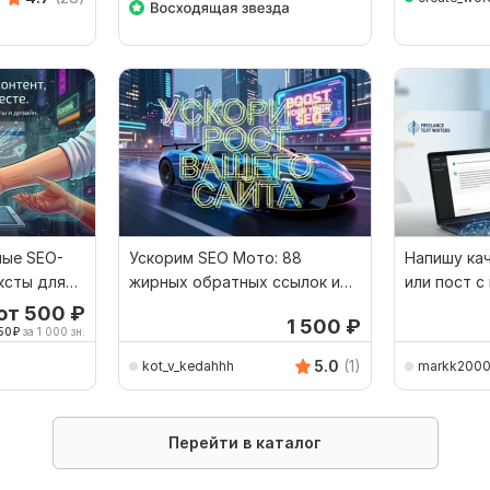
ные SEO-
Ускорим SEO Мото: 88
Напишу ка
ексты для
жирных обратных ссылок и
или пост 
качественных постов
нейросете
от 500
₽
1 500
₽
50
₽
за 1 000 зн.
5.0
(1)
kot_v_kedahhh
markk200
Перейти в каталог