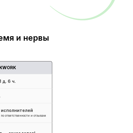
емя и нервы
KWORK
 д. 6 ч.
.
+ исполнителей
 по ответственности и отзывам