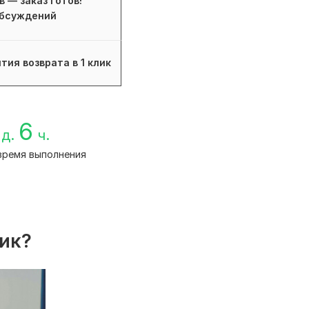
в — заказ готов!
бсуждений
тия возврата в 1 клик
6
д.
ч.
время выполнения
лик?