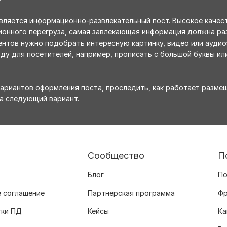
вляется информационно-развлекательный пост. Высокое качест
ионного перегруза, самая завлекающая информация должна ра
ентов нужно подобрать интересную картинку, видео или аудиоз
ду для посетителей, например, прописать с большой буквы ил
ариантов оформления поста, проследить, как работает размещё
на следующий вариант.
Сообщество
П
Блог
По
 соглашение
Партнерская программа
Фр
тки ПД
Кейсы
Ка