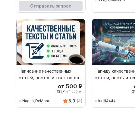
Отправить запрос
Написание качественных
Напишу качествен
статей, постов и текстов для
статьи, посты и т
сайтов и блогов
бизнеса с AI
от 500
₽
125
₽
за 1 000 зн.
2
5.0
(4)
Nagim_DeMora
kirilll4444