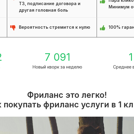
Пара клико
ТЗ, подписание договора и
Минимум о
другая головная боль
Вероятность стремится к нулю
100% гаран
2
7 091
1
а
Новый кворк за неделю
Среднее 
Фриланс это легко!
 покупать фриланс услуги в 1 к