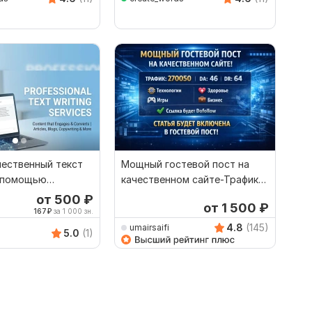
чественный текст
Мощный гостевой пост на
с помощью
качественном сайте-Трафик
й
270050-DA 46-DR 64
от 500
₽
от 1 500
₽
167
₽
за 1 000 зн.
4.8
(145)
umairsaifi
5.0
(1)
0