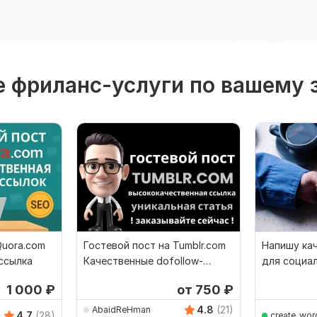
 фриланс-услуги по вашему 
Quora.com
Гостевой пост на Tumblr.com
Напишу ка
ссылка
Качественные dofollow-
для социа
ссылки
1 000
₽
от 750
₽
4.8
(21)
AbaidReHman
4.7
(28)
create_wor