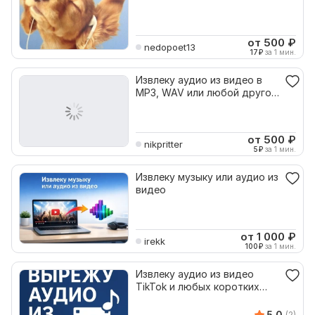
от 500
₽
nedopoet13
17
₽
за 1 мин.
Извлеку аудио из видео в
MP3, WAV или любой другой
формат
от 500
₽
nikpritter
5
₽
за 1 мин.
Извлеку музыку или аудио из
видео
от 1 000
₽
irekk
100
₽
за 1 мин.
Извлеку аудио из видео
TikTok и любых коротких
роликов
5.0
(2)