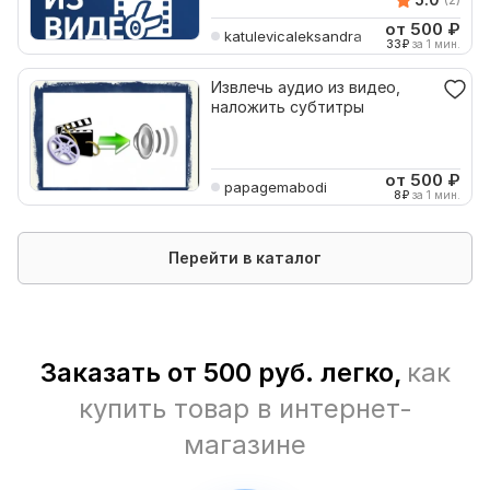
от 500
₽
katulevicaleksandra
33
₽
за 1 мин.
Извлечь аудио из видео,
наложить субтитры
от 500
₽
papagemabodi
8
₽
за 1 мин.
Перейти в каталог
Заказать от 500 руб. легко,
как
купить товар в интернет-
магазине