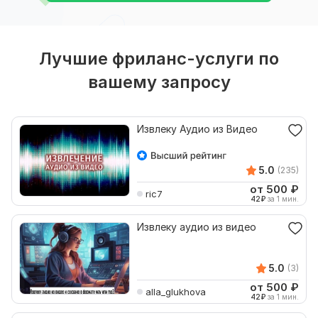
Лучшие фриланс-услуги по
вашему запросу
Извлеку Аудио из Видео
5.0
(235)
от 500
₽
ric7
42
₽
за 1 мин.
Извлеку аудио из видео
5.0
(3)
от 500
₽
alla_glukhova
42
₽
за 1 мин.