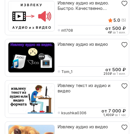
Извлеку аудио из видео.
Быстро. Качественно.
Недорого
5.0
(5)
от 500
₽
m1708
4
₽
за 1 мин.
Извлеку аудио из видео
от 500
₽
Tom_1
250
₽
за 1 мин.
Извлеку текст из аудио и
видео
от 7 000
₽
ksushka0306
1,400
₽
за 1 час
Извлеку аудио из видео