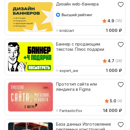
Дизайн web-баннера
4.9
(35)
1 000
₽
kridizart
Баннер с продающим
текстом. Плюс подарки
4.7
(28)
1 000
₽
expert_aw
Прототип сайта или
лендинга в Figma
5.0
(4)
14 000
₽
FantasticFox
База данных Изготовление
рекламных конструкций