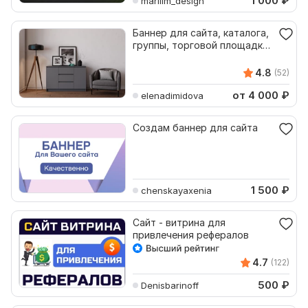
1 000
₽
marilim_design
Баннер для сайта, каталога,
группы, торговой площадки
выполненный в 3D
4.8
(52)
от 4 000
₽
elenadimidova
Создам баннер для сайта
1 500
₽
chenskayaxenia
Сайт - витрина для
привлечения рефералов
4.7
(122)
500
₽
Denisbarinoff