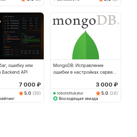
аг, ошибку или
MongoDB: Исправление
 Backend API
ошибки в настройках сервера
в Linux
7 000
₽
3 000
₽
5.0
(39)
5.0
(24)
robotshtukatur