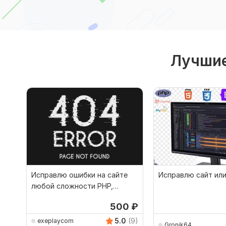
Лучшие
Исправлю ошибки на сайте
Исправлю сайт ил
любой сложности PHP,
Python, JavaScript, БД
500
₽
5.0
(9)
exeplaycom
Gronik64