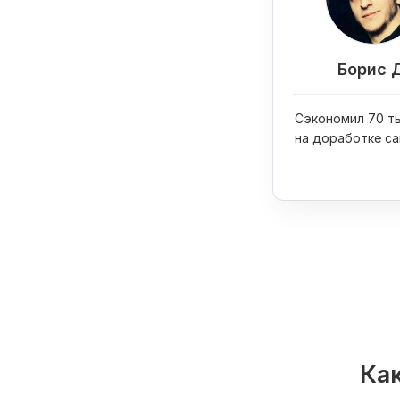
Борис 
Сэкономил 70 ты
на доработке са
купил на них iPh
Как