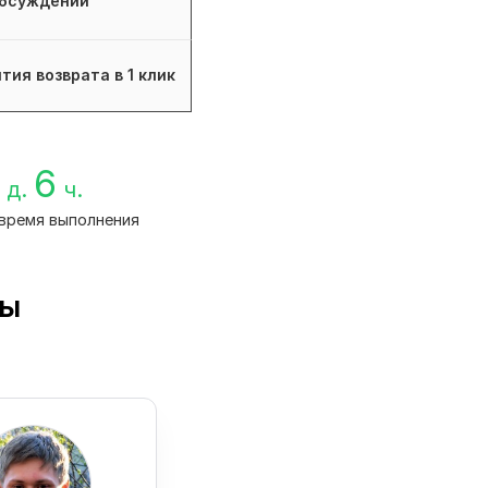
бсуждений
тия возврата в 1 клик
6
д.
ч.
время выполнения
сы