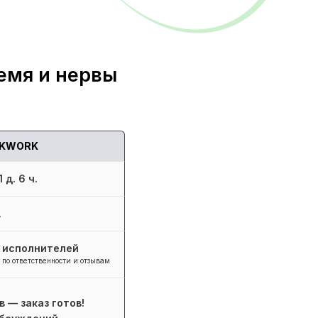
емя и нервы
KWORK
 д. 6 ч.
.
+ исполнителей
 по ответственности и отзывам
в — заказ готов!