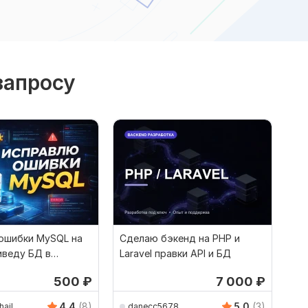
запросу
ошибки MySQL на
Сделаю бэкенд на PHP и
иведу БД в
Laravel правки API и БД
500
₽
7 000
₽
4.4
(8)
5.0
(3)
hail
danecc5678