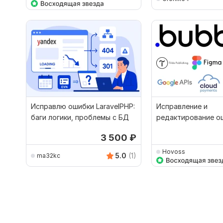
Исправлю ошибки LaravelPHP:
Исправление и
баги логики, проблемы с БД
редактирование о
приложении на bubb
3 500
₽
Hovoss
5.0
(1)
ma32kc