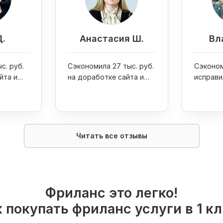
Д.
Анастасия Ш.
Вл
с. руб.
Сэкономила 27 тыс. руб.
Сэконом
йта и
на доработке сайта и
исправи
one 7
увеличила продажи
ошибку 
интернет-магазина в 4
раза
Читать все отзывы
Фриланс это легко!
 покупать фриланс услуги в 1 к