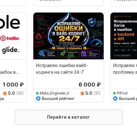
Исправлю ошибки вайб-
Исправлю б
шибок в
кодинга на сайте 24-7
проблему в
le.io
1 000
₽
6 000
₽
5.0
(16)
5.0
(31)
Meta_Engineer_it
PlPod
Перейти в каталог