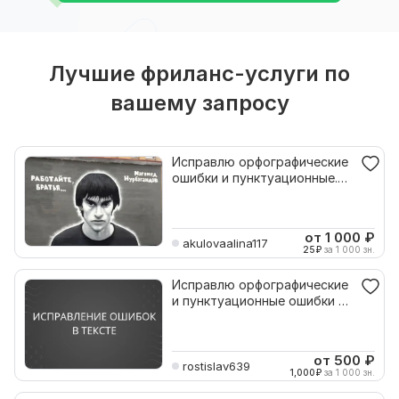
Лучшие фриланс-услуги по
вашему запросу
Исправлю орфографические
ошибки и пунктуационные.
Переведу текст
от 1 000
₽
akulovaalina117
25
₽
за 1 000 зн.
Исправлю орфографические
и пунктуационные ошибки в
тексте
от 500
₽
rostislav639
1,000
₽
за 1 000 зн.