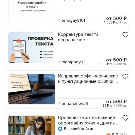
тексте
от 500
₽
tenogay9101
1,000
₽
за 1 час
Корректура текста:
исправление
орфографических и
пунктуационных ошибок
от 500
₽
nightparty93
500
₽
за 1 000 зн.
Исправлю орфографические
и пунктуационные ошибки в
тексте
от 500
₽
arinaharlova6
63
₽
за 1 000 зн.
Проверю текст на наличие
орфографических и других
ошибок и исправлю
5.0
(87)