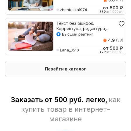
от 500
₽
zhentoska1974
38
₽
за 1 000 зн.
Текст без ошибок.
Корректура, редактура,
исправление ошибок
4.9
(38)
от 500
₽
Lana_0510
42
₽
за 1 000 зн.
Перейти в каталог
Заказать от 500 руб. легко,
как
купить товар в интернет-
магазине