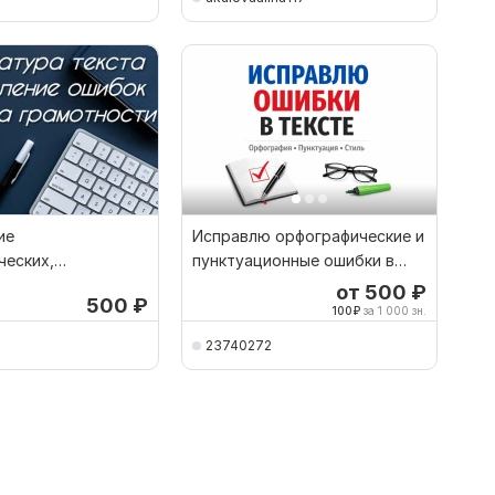
ие
Исправлю орфографические и
ческих,
пунктуационные ошибки в
онных,
тексте
от 500
₽
500
₽
еских ошибок
100
₽
за 1 000 зн.
23740272