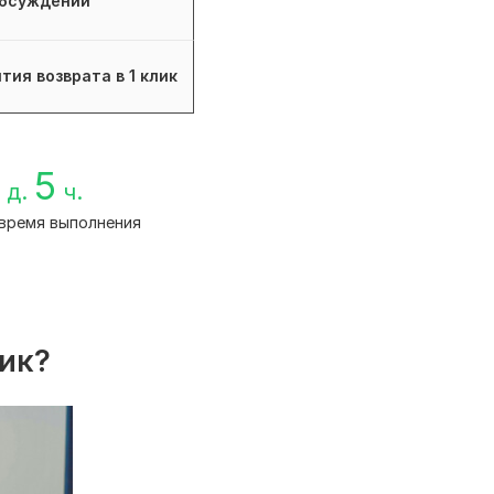
бсуждений
тия возврата в 1 клик
5
д.
ч.
время выполнения
лик?