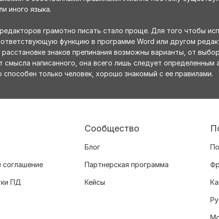
и иного языка.
 редакторов грамотно писать стало проще. Для того чтобы ис
соответствующую функцию в программе Word или другом редак
и расстановке знаков препинания возможны варианты, от выбор
 смысла написанного, она всего лишь следует определенным 
 способен только человек, хорошо знакомый с ее правилами.
Сообщество
П
Блог
По
 соглашение
Партнерская программа
Фр
тки ПД
Кейсы
Ка
Ру
Мо