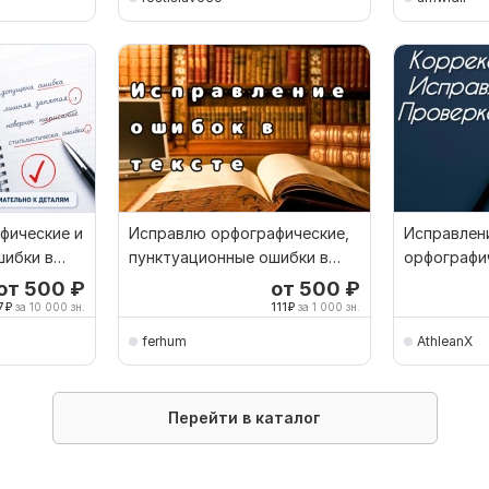
фические и
Исправлю орфографические,
Исправлен
шибки в
пунктуационные ошибки в
орфографи
тексте
пунктуаци
от 500
₽
от 500
₽
грамматич
7
₽
за 10 000 зн.
111
₽
за 1 000 зн.
ferhum
AthleanX
Перейти в каталог