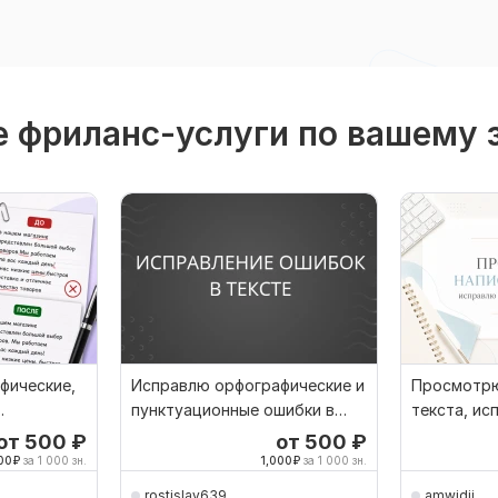
 фриланс-услуги по вашему 
фические,
Исправлю орфографические и
Просмотрю
пунктуационные ошибки в
текста, ис
шибки
тексте
орфографи
от 500
₽
от 500
₽
00
₽
за 1 000 зн.
1,000
₽
за 1 000 зн.
1
rostislav639
amwidii