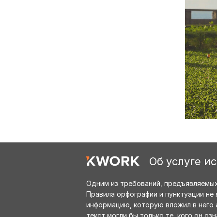
Об услуге и
Одним из требований, предъявляемых 
Правила орфографии и пунктуации не 
информацию, которую вложил в него 
текст могли бы только те, кого он 