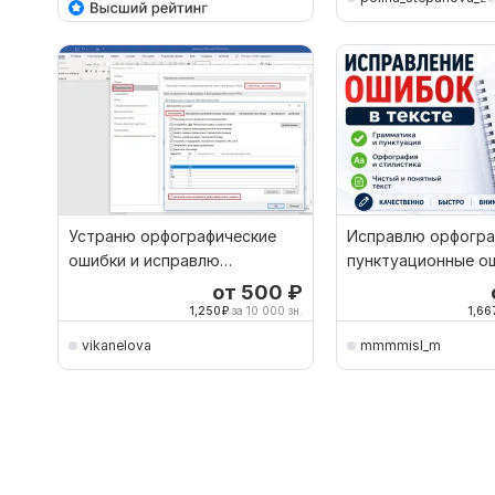
Устраню орфографические
Исправлю орфогра
ошибки и исправлю
пунктуационные о
грамматические ошибки
тексте
от 500
₽
1,250
₽
за 10 000 зн.
1,66
vikanelova
mmmmisl_m