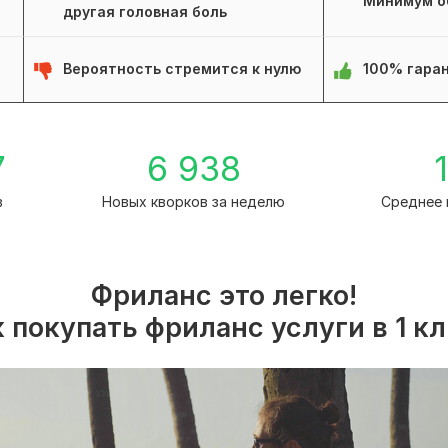
Минимум о
другая головная боль
Вероятность стремится к нулю
100% гаран
7
6 938
1
в
Новых кворков за неделю
Среднее 
Фриланс это легко!
 покупать фриланс услуги в 1 к