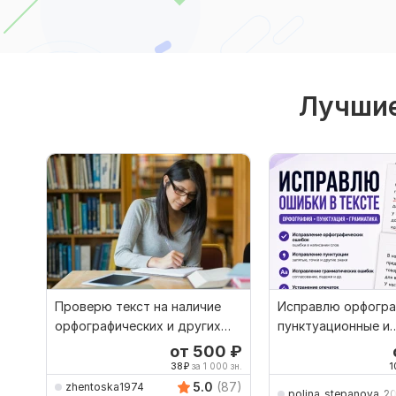
Лучшие
Проверю текст на наличие
Исправлю орфогра
орфографических и других
пунктуационные и
ошибок и исправлю
грамматические о
от 500
₽
38
₽
за 1 000 зн.
1
5.0
(87)
zhentoska1974
polina_stepanova_20