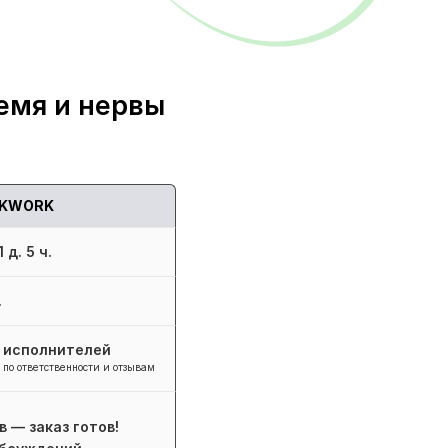
емя и нервы
KWORK
 д. 5 ч.
.
+ исполнителей
 по ответственности и отзывам
в — заказ готов!