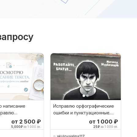
запросу
 написание
Исправлю орфографические
правлю
ошибки и пунктуационные.
ческие ошибки
Переведу текст
от 2 500
₽
от 1 000
₽
5,000
₽
за 1 000 зн.
25
₽
за 1 000 зн.
akulovaalina117