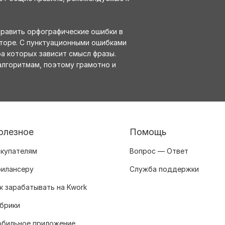
править орфографические ошибки в
торе. С пунктуационными ошибками
а которых зависит смысл фразы.
алгоритмам, поэтому грамотно и
олезное
Помощь
купателям
Вопрос — Ответ
илансеру
Служба поддержки
к зарабатывать на Kwork
брики
бильное приложение