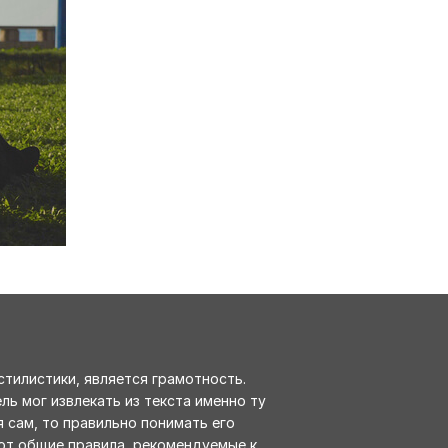
стилистики, является грамотность.
ль мог извлекать из текста именно ту
 сам, то правильно понимать его
уют общие правила, рекомендуемые к