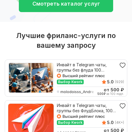
Смотреть каталог услуг
Лучшие фриланс-услуги по
вашему запросу
Инвайт в Telegram чаты,
группы без флуда 100
подписчиков инвайтинг
5.0
Выбор Kwork
(929)
от 500
₽
molodoisss_Andre
500
₽
за 100 подп.
Инвайт в Telegram чаты,
группы без ФлудБлока, 100
инвайтов телеграм ТГ
5.0
Выбор Kwork
(4K+)
от 500
₽