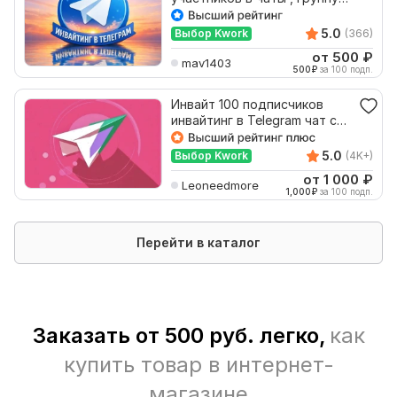
TG без флудблока
5.0
Выбор Kwork
(366)
от 500
₽
mav1403
500
₽
за 100 подп.
Инвайт 100 подписчиков
инвайтинг в Telegram чат с
Флудблоком
5.0
Выбор Kwork
(4K+)
от 1 000
₽
Leoneedmore
1,000
₽
за 100 подп.
Перейти в каталог
Заказать от 500 руб. легко,
как
купить товар в интернет-
магазине