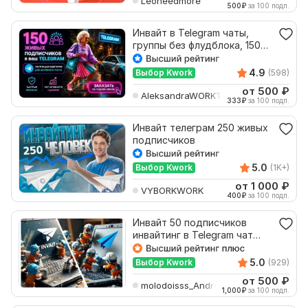
Leoneedmore
500
₽
за 100 подп.
Инвайт в Telegram чаты,
группы без флудблока, 150
инвайтов
4.9
Выбор Kwork
(598)
от 500
₽
AleksandraWORKTG
333
₽
за 100 подп.
Инвайт телеграм 250 живых
подписчиков
5.0
Выбор Kwork
(1K+)
от 1 000
₽
VYBORKWORK
400
₽
за 100 подп.
Инвайт 50 подписчиков
инвайтинг в Telegram чат
группу с Флудблоком
5.0
Выбор Kwork
(929)
от 500
₽
molodoisss_Andre
1,000
₽
за 100 подп.