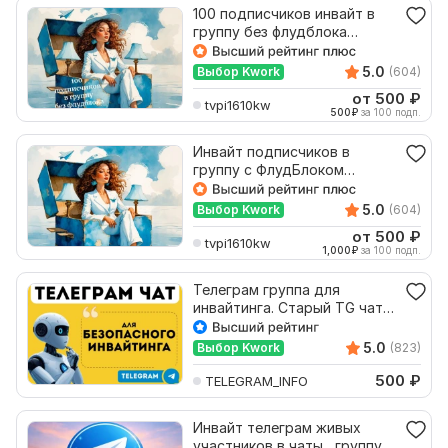
100 подписчиков инвайт в
группу без флудблока
инвайтинг телеграм
5.0
Выбор Kwork
(604)
от 500
₽
tvpi1610kw
500
₽
за 100 подп.
Инвайт подписчиков в
группу с ФлудБлоком
Telegram инвайтинг
5.0
Выбор Kwork
(604)
от 500
₽
tvpi1610kw
1,000
₽
за 100 подп.
Телеграм группа для
инвайтинга. Старый TG чат
от 1 года под инвайт
5.0
Выбор Kwork
(823)
500
₽
TELEGRAM_INFO
Инвайт телеграм живых
участников в чаты , группу