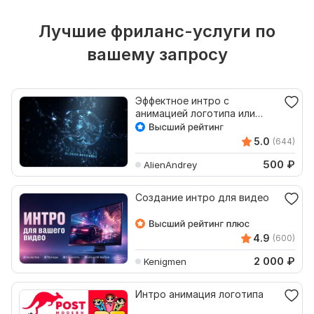
Лучшие фриланс-услуги по
вашему запросу
Эффектное интро с
анимацией логотипа или
текста
5.0
(644)
500
₽
AlienAndrey
Создание интро для видео
4.9
(600)
2 000
₽
Kenigmen
Интро анимация логотипа