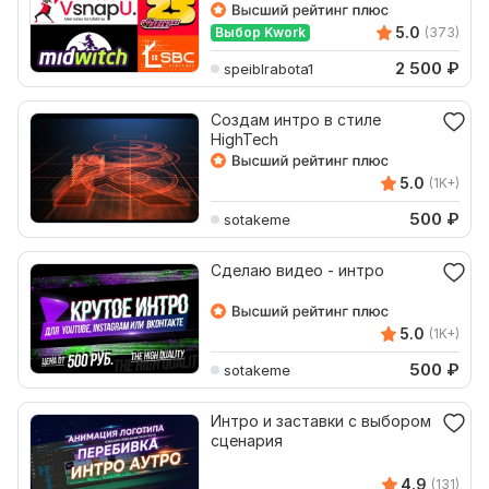
5.0
Выбор Kwork
(373)
2 500
₽
speiblrabota1
Создам интро в стиле
HighTech
5.0
(1K+)
500
₽
sotakeme
Сделаю видео - интро
5.0
(1K+)
500
₽
sotakeme
Интро и заставки с выбором
сценария
4.9
(131)