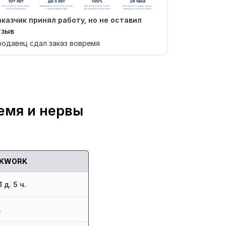
аказчик принял работу, но не оставил
Отзыв от ba
тзыв
Все мои пож
одавец сдал заказ вовремя
выполнены, 
емя и нервы
KWORK
 д. 5 ч.
.