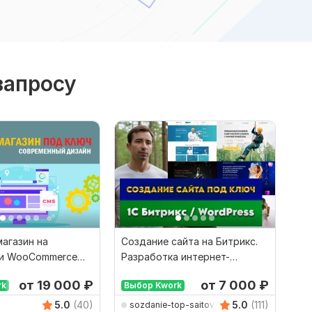
запросу
агазин на
Создание сайта на Битрикс.
 и WooCommerce
Разработка интернет-
магазина на WordPress
от 19 000
₽
от 7 000
₽
rk
Выбор Kwork
5.0
(40)
5.0
(111)
sozdanie-top-saitov