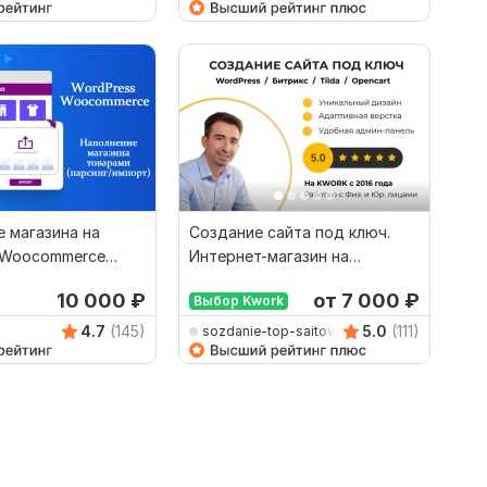
 магазина на
Создание сайта под ключ.
 Woocommerce
Интернет-магазин на
WordPress, Битрикс, Tilda
10 000
₽
от 7 000
₽
Выбор Kwork
4.7
(145)
5.0
(111)
sozdanie-top-saitov