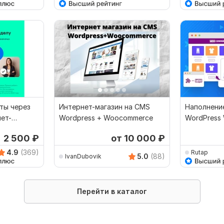
ты через
Интернет-магазин на CMS
Наполнение
ет-
Wordpress + Woocommerce
WordPress
ress
товарами
2 500
₽
от 10 000
₽
4.9
(369)
Rutap
5.0
(88)
IvanDubovik
Перейти в каталог