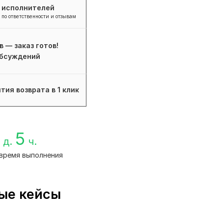
+ исполнителей
 по ответственности и отзывам
в — заказ готов!
бсуждений
тия возврата в 1 клик
5
д.
ч.
время выполнения
ные кейсы