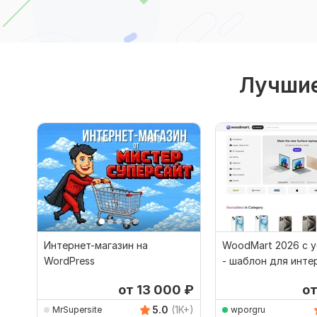
Лучшие
Интернет-магазин на
WoodMart 2026 с 
WordPress
- шаблон для инте
магазина на WordP
от 13 000
₽
о
5.0
(1K+)
MrSupersite
wporgru