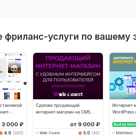
 фриланс-услуги по вашему 
установкой
Сделаю продающий
Интернет-м
рнет-
интернет-магазин на CMS
WordPress
ress
Opencart, Wordpress
под ключ
т 3 000
₽
от 9 000
₽
Выбор Kwo
4.9
(369)
5.0
(49)
Web-Coast
Mefideus