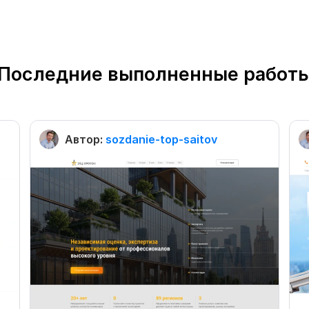
Последние выполненные работ
Автор:
sozdanie-top-saitov