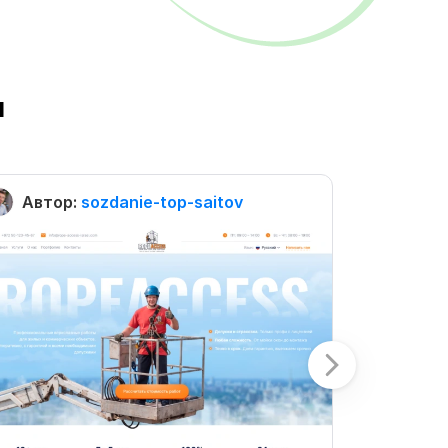
ы
Автор:
sozdanie-top-saitov
Автор