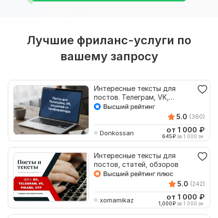
Лучшие фриланс-услуги по
вашему запросу
Интересные тексты для
постов. Телеграм, VK,
соцсети
5.0
(360)
от 1 000
₽
Donkossan
645
₽
за 1 000 зн.
Интересные тексты для
постов, статей, обзоров
5.0
(242)
от 1 000
₽
xomamikaz
1,000
₽
за 1 000 зн.