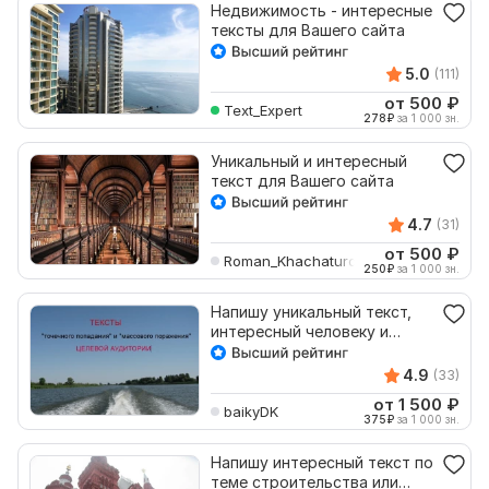
Недвижимость - интересные
тексты для Вашего сайта
5.0
(111)
от 500
₽
Text_Expert
278
₽
за 1 000 зн.
Уникальный и интересный
текст для Вашего сайта
4.7
(31)
от 500
₽
Roman_Khachaturov
250
₽
за 1 000 зн.
Напишу уникальный текст,
интересный человеку и
понятный роботу
4.9
(33)
от 1 500
₽
baikyDK
375
₽
за 1 000 зн.
Напишу интересный текст по
теме строительства или