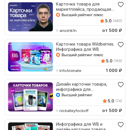
Карточка товара для
маркетплейса, продающая
инфографика wildberries
5.0
(480)
от 500
₽
anoshk1n
Карточки товара Wildberries.
Инфографика для WB
5.0
(169)
1 000
₽
InfoAnimate
Дизайн карточки товара,
инфографика для
маркетплейса Wildberries
5.0
(74)
от 500
₽
nickalleyfockoff
Инфографика для WB и
дизайн карточки товара