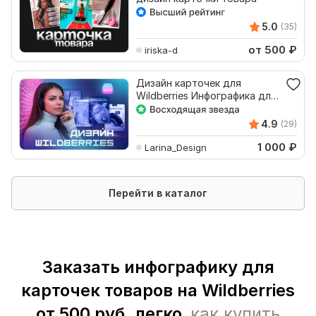
5.0
(35)
от 500
₽
iriska-d
Дизайн карточек для
Wildberries Инфографика для
маркетплейсов
4.9
(29)
1 000
₽
Larina_Design
Перейти в каталог
Заказать инфографику для
карточек товаров на Wildberries
от 500 руб. легко,
как купить