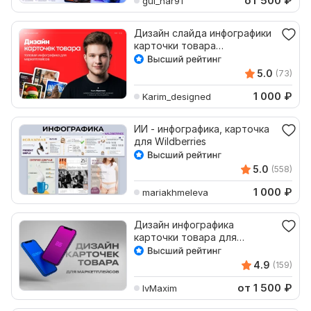
от 500
₽
gul_nar91
Дизайн слайда инфографики
карточки товара
маркетплейса Wildberries
5.0
(73)
1 000
₽
Karim_designed
ИИ - инфографика, карточка
для Wildberries
5.0
(558)
1 000
₽
mariakhmeleva
Дизайн инфографика
карточки товара для
маркетплейса Вайлдберриз
4.9
(159)
от 1 500
₽
IvMaxim