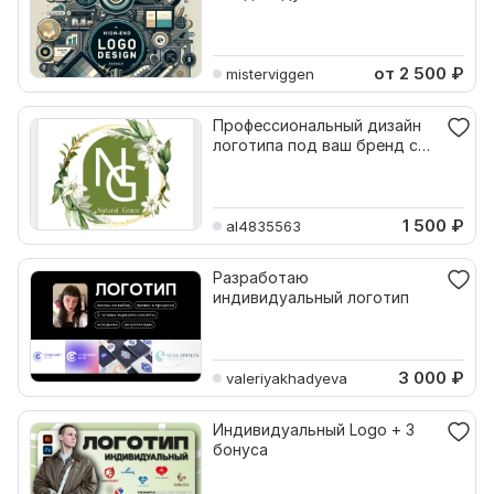
подходом
от 2 500
₽
misterviggen
Профессиональный дизайн
логотипа под ваш бренд с
индивидуальным стилем
1 500
₽
al4835563
Разработаю
индивидуальный логотип
3 000
₽
valeriyakhadyeva
Индивидуальный Logo + 3
бонуса