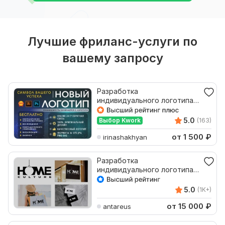
Лучшие фриланс-услуги по
вашему запросу
Разработка
индивидуального логотипа с
нуля
5.0
Выбор Kwork
(163)
от 1 500
₽
irinashakhyan
Разработка
индивидуального логотипа
для вашего бренда.
Стильно. Бонусы
5.0
(1K+)
от 15 000
₽
antareus