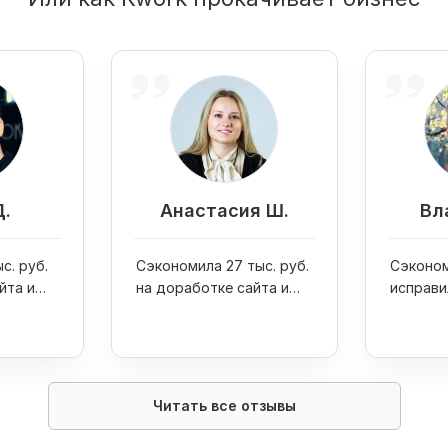
Д.
Анастасия Ш.
Вл
с. руб.
Сэкономила 27 тыс. руб.
Сэконом
йта и
на доработке сайта и
исправи
one 7
увеличила продажи
ошибку 
интернет-магазина в 4
раза
Читать все отзывы