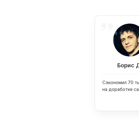
Борис 
Сэкономил 70 ты
на доработке са
купил на них iPh