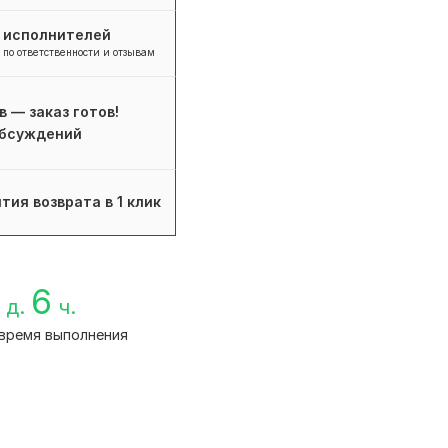
+ исполнителей
 по ответственности и отзывам
в — заказ готов!
бсуждений
тия возврата в 1 клик
6
д.
ч.
время выполнения