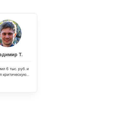
адимир Т.
ил 6 тыс. руб. и
л критическую
на сайте