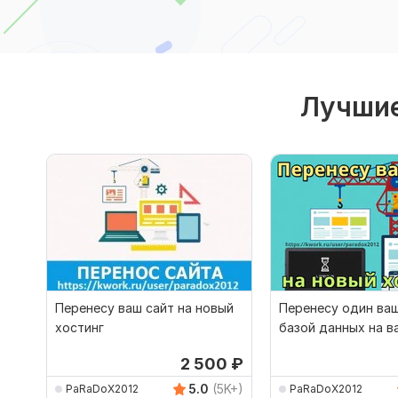
Лучшие
Перенесу ваш сайт на новый
Перенесу один ваш
хостинг
базой данных на в
хостинг
2 500
₽
5.0
(5K+)
PaRaDoX2012
PaRaDoX2012