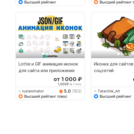
Lottie и GIF анимация иконок
Иконка для сайтов
для сайта или приложения
соцсетей
от 1 000
₽
1,000
₽
за 1 икн.
5.0
(163)
ruslanimator
Tatarchik_Art