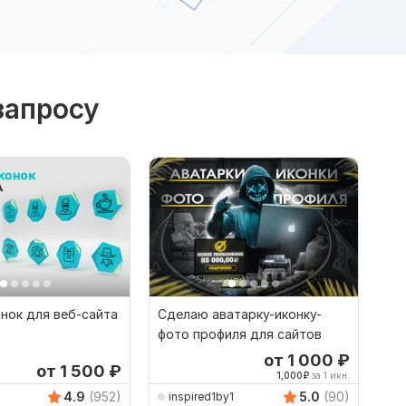
запросу
нок для веб-сайта
Сделаю аватарку-иконку-
фото профиля для сайтов
от 1 000
₽
от 1 500
₽
1,000
₽
за 1 икн.
4.9
(952)
5.0
(90)
inspired1by1