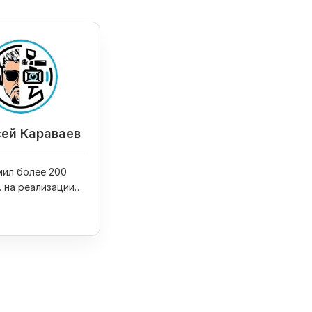
ей Караваев
ил более 200
. на реализации
оектов