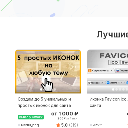
Лучшие
Создам до 5 уникальных и
Иконка Favicon ico
простых иконок для сайта
сайта
от 1 000
₽
Выбор Kwork
200
₽
за 1 икн.
5.0
(319)
Nedlu_png
Artkit