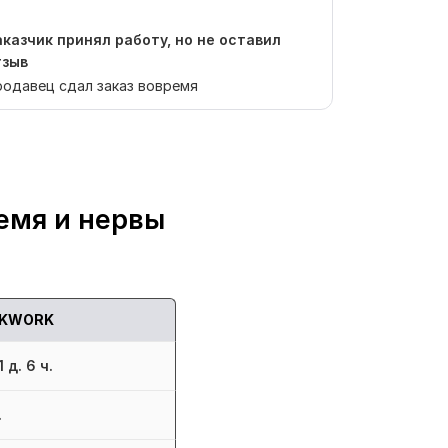
аказчик принял работу, но не оставил
Заказчик п
тзыв
отзыв
одавец сдал заказ вовремя
Продавец сд
емя и нервы
KWORK
 д. 6 ч.
.