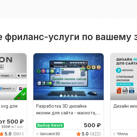
 фриланс-услуги по вашему 
, svg для
Разработка 3D дизайна
Дизайн ико
иконки для сайта - маскота,
лого -
от 500
₽
500
₽
Выбор Kwork
500
₽
за 1 икн.
5.0
(6K+)
5.0
(422)
Vancelot3D
YAnna