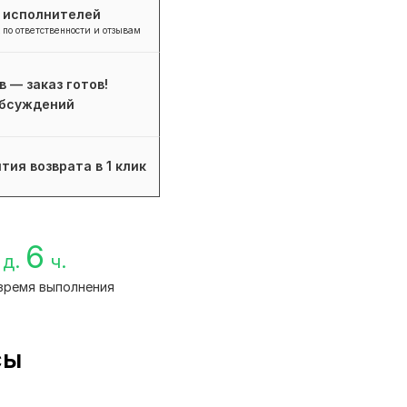
+ исполнителей
 по ответственности и отзывам
в — заказ готов!
бсуждений
тия возврата в 1 клик
6
д.
ч.
время выполнения
сы