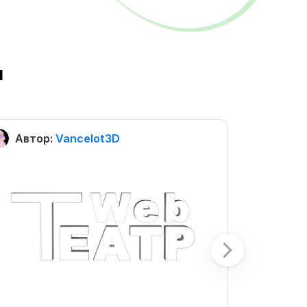
ы
Автор:
Vancelot3D
Автор