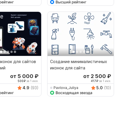
иконок для сайтов
Создание минималистичных
ний
иконок для сайта
от 5 000
₽
от 2 500
₽
500
₽
за 1 икн.
417
₽
за 1 икн.
4.9
(93)
5.0
(10)
Pavlova_Juliya