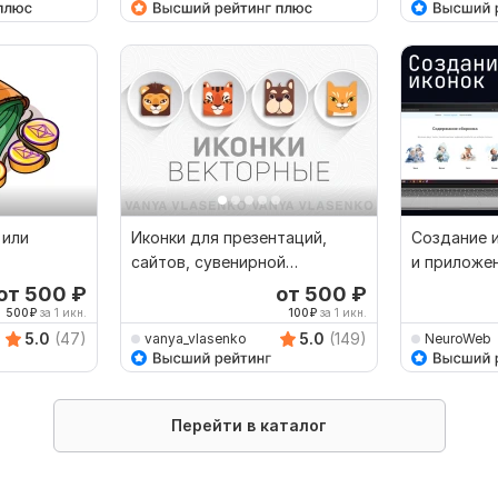
 или
Иконки для презентаций,
Создание 
сайтов, сувенирной
и приложе
продукции, Favicon
от 500
₽
от 500
₽
500
₽
за 1 икн.
100
₽
за 1 икн.
5.0
(47)
5.0
(149)
vanya_vlasenko
NeuroWeb
Перейти в каталог