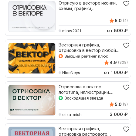
Отрисую в векторе иконки,
схемы, графики,
иллюстрации
5.0
(4)
от 500
₽
mlnw2021
Векторная графика,
отрисовка в вектор любой
сложности
4.9
(308)
от 1 000
₽
NiceNeys
Отрисовка в вектор
логотипа, иллюстрации.
Векторная графика
5.0
(9)
3 000
₽
eliza-mish
Векторная графика,
отрисовка растрового