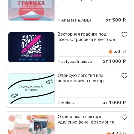
изображения в векторе
от 500
₽
Anastasia_MsEs
Векторная графика под
ключ. Отрисовка в векторе
5.0
(2)
от 1 000
₽
sofyapafnutieva
Отрисую логотип или
инфографику в вектор
от 1 000
₽
Meladz
Отрисовка в векторе,
удаление фона, фотомонтаж
и обработка, 3D-графика
4.4
(15)