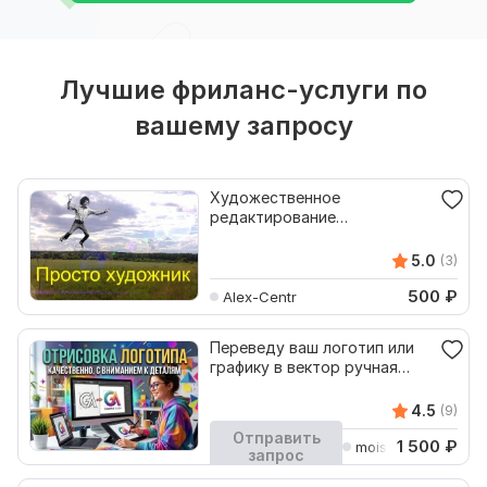
Лучшие фриланс-услуги по
вашему запросу
Художественное
редактирование
фотографий, графики, лого,
вектора
5.0
(3)
500
₽
Alex-Centr
Переведу ваш логотип или
графику в вектор ручная
отрисовка
4.5
(9)
Отправить
1 500
₽
moiseymarina42
запрос
Кворк остановлен