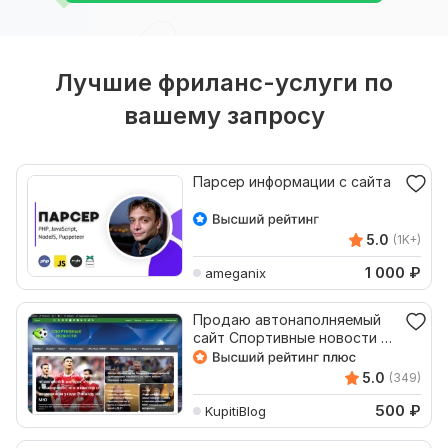
Лучшие фриланс-услуги по
вашему запросу
Парсер информации с сайта
5.0
(1K+)
1 000
₽
ameganix
Продаю автонаполняемый
сайт Спортивные новости с
доменом на WordPress
5.0
(349)
500
₽
KupitiBlog