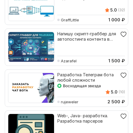
программу под Windows
5.0
(32)
1 000
₽
GraffLittle
Напишу скрипт-граббер для
автопостинга контента в
Telegram
1 500
₽
Azarafel
Разработка Телеграм бота
любой сложности
5.0
(10)
2 500
₽
rujeweler
Web-, Java- разработка.
Разработка парсеров