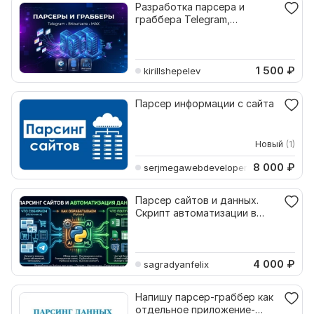
Разработка парсера и
граббера Telegram,
ВКонтакте, MAX
1 500
₽
kirillshepelev
Парсер информации с сайта
Новый
(1)
8 000
₽
serjmegawebdeveloper
Парсер сайтов и данных.
Скрипт автоматизации в
Excel Google Таблицы
4 000
₽
sagradyanfelix
Напишу парсер-граббер как
отдельное приложение-