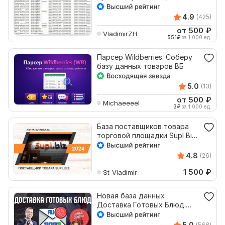
товары
4.9
(425)
от 500
₽
VladimirZH
551
₽
за 1 000 ед.
Парсер Wildberries. Соберу
базу данных товаров ВБ
5.0
(13)
от 500
₽
Michaeeeel
3
₽
за 1 000 ед.
База поставщиков товара
торговой площадки Supl Biz
2024
4.8
(26)
1 500
₽
St-Vladimir
Новая база данных
Доставка Готовых Блюд.
Все регионы России
5.0
(568)