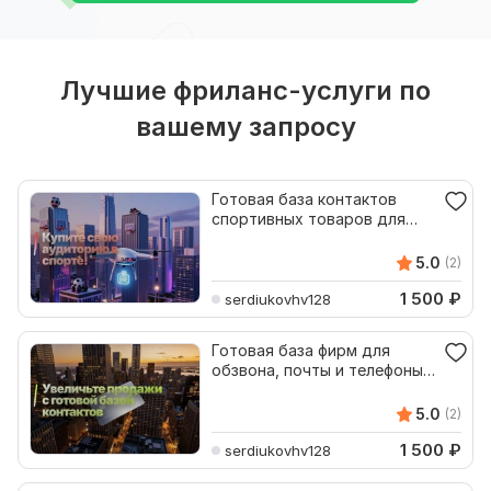
Лучшие фриланс-услуги по
вашему запросу
Готовая база контактов
спортивных товаров для
рассылок компаний
5.0
(2)
1 500
₽
serdiukovhv128
Готовая база фирм для
обзвона, почты и телефоны
по товарам и email
5.0
(2)
1 500
₽
serdiukovhv128