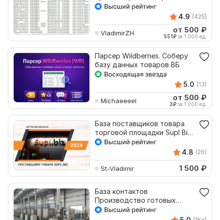
товары
4.9
(425)
от 500
₽
VladimirZH
551
₽
за 1 000 ед.
Парсер Wildberries. Соберу
базу данных товаров ВБ
5.0
(13)
от 500
₽
Michaeeeel
3
₽
за 1 000 ед.
База поставщиков товара
торговой площадки Supl Biz
2024
4.8
(26)
1 500
₽
St-Vladimir
База контактов
Производство готовых
изделий 351 email
5.0
(1K+)