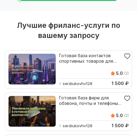
Лучшие фриланс-услуги по
вашему запросу
Готовая база контактов
спортивных товаров для
рассылок компаний
5.0
(2)
1 500
₽
serdiukovhv128
Готовая база фирм для
обзвона, почты и телефоны
по товарам и email
5.0
(2)
1 500
₽
serdiukovhv128