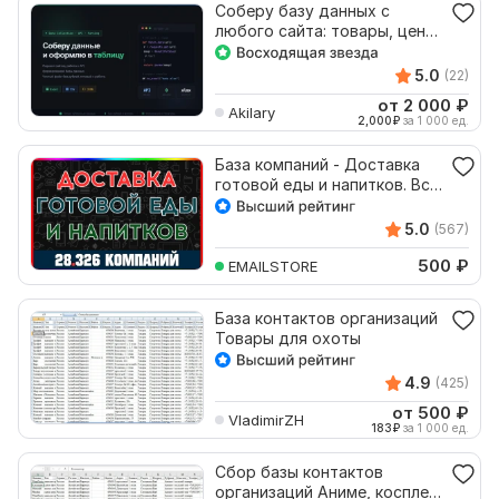
Соберу базу данных с
любого сайта: товары, цены,
объявления
5.0
(22)
от 2 000
₽
Akilary
2,000
₽
за 1 000 ед.
База компаний - Доставка
готовой еды и напитков. Все
регионы России
5.0
(567)
500
₽
EMAILSTORE
База контактов организаций
Товары для охоты
4.9
(425)
от 500
₽
VladimirZH
183
₽
за 1 000 ед.
Сбор базы контактов
организаций Аниме, косплей