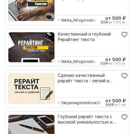
от 500
₽
Nikita_N0vgorodov
125
₽
за 1 000 зн.
Качественный и глубокий
Рерайтинг текста
от 500
₽
Nikita_N0vgorodov
125
₽
за 1 000 зн.
Сделаю качественный
рерайт текста - легкий и
глубокий
от 500
₽
fatyamagomedova33
500
₽
за 1 час
Глубокий рерайт текста с
высокой уникальностью и
естественным стилем