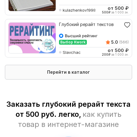
от 500
₽
kulazhenkov1998
500
₽
за 1 000 зн.
Глубокий рерайт текстов
5.0
Выбор Kwork
(566)
от 500
₽
Slavchac
200
₽
за 1 000 зн.
Перейти в каталог
Заказать глубокий рерайт текста
от 500 руб. легко,
как купить
товар в интернет-магазине