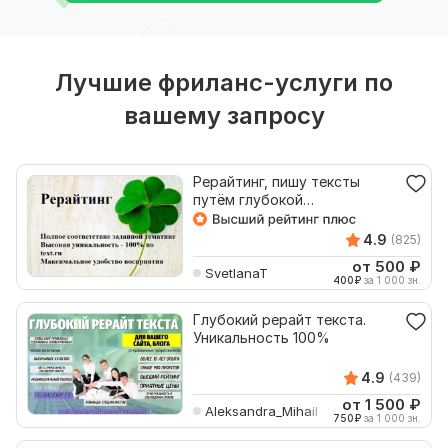
Лучшие фриланс-услуги по
вашему запросу
Рерайтинг, пишу тексты
путём глубокой
переработки материалов
4.9
(825)
от 500
₽
SvetlanaT
400
₽
за 1 000 зн.
Глубокий рерайт текста.
Уникальность 100%
4.9
(439)
от 1 500
₽
Aleksandra_Mihail
750
₽
за 1 000 зн.