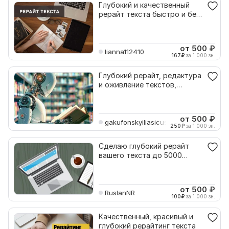
Глубокий и качественный
рерайт текста быстро и без
ошибок
от 500
₽
lianna112410
167
₽
за 1 000 зн.
Глубокий рерайт, редактура
и оживление текстов,
работа с ИИ текстами
от 500
₽
gakufonskyiliasicus
250
₽
за 1 000 зн.
Сделаю глубокий рерайт
вашего текста до 5000
знаков
от 500
₽
RuslanNR
100
₽
за 1 000 зн.
Качественный, красивый и
глубокий рерайтинг текста