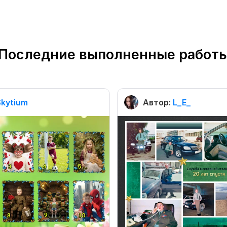
Последние выполненные работ
Skytium
Автор:
L_E_