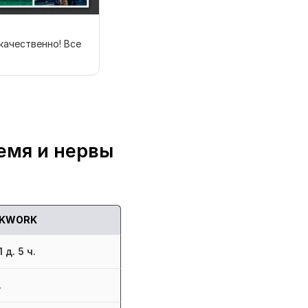
качественно! Все
емя и нервы
KWORK
 д. 5 ч.
.