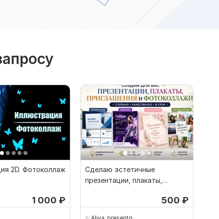
запросу
ия 2D. Фотоколлаж
Сделаю эстетичные
презентации, плакаты,
приглашения и фотоколлажи
1 000
₽
500
₽
Aliya_presentq