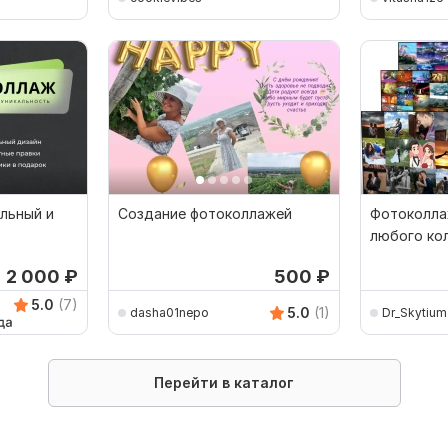
льный и
Создание фотоколлажей
Фотоколлаж
любого ко
2 000
₽
500
₽
5.0
(7)
5.0
(1)
dasha01nepo
Dr_Skytium
Перейти в каталог