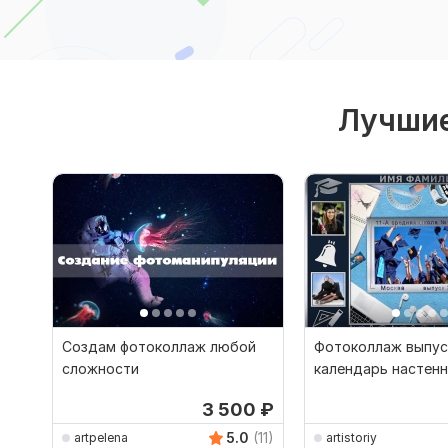
Лучшие
Создам фотоколлаж любой
Фотоколлаж выпус
сложности
календарь настен
3 500
₽
5.0
(11)
artpelena
artistoriy