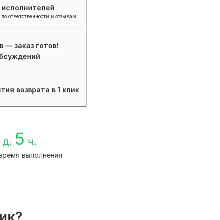
+ исполнителей
 по ответственности и отзывам
в — заказ готов!
бсуждений
тия возврата в 1 клик
5
д.
ч.
время выполнения
лик?