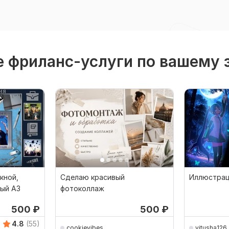
 фриланс-услуги по вашему 
кной,
Сделаю красивый
Иллюстрац
ный А3
фотоколлаж
500
₽
500
₽
4.8
(55)
cookievibes
vitusha126