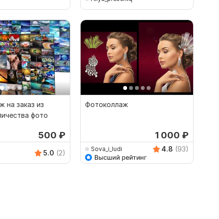
 на заказ из
Фотоколлаж
личества фото
500
₽
1 000
₽
4.8
(93)
Sova_i_ludi
5.0
(2)