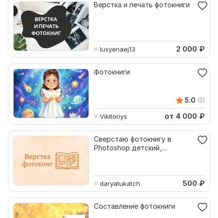
Верстка и печать фотокниги
2 000
₽
lusyenaej13
Фотокниги
5.0
(2)
от 4 000
₽
Vikitoriys
Сверстаю фотокнигу в
Photoshop детский,
выпускной, семейный
500
₽
daryatukatch
Составление фотокниги