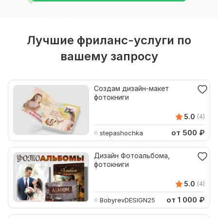
Лучшие фриланс-услуги по
вашему запросу
Создам дизайн-макет
фотокниги
5.0
(4)
от 500
₽
stepashochka
Дизайн Фотоальбома,
фотокниги
5.0
(4)
от 1 000
₽
BobyrevDESIGN25