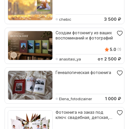
3 500
₽
chebic
Создам фотокнигу из ваших
воспоминаний и фотографий
5.0
(1)
от 2 500
₽
anasitasi_ya
Генеалогическая фотокнига
1 000
₽
Elena_fotodizainer
Фотокнига на заказ под
ключ: свадебная, детская,
юбилейная, любая тема