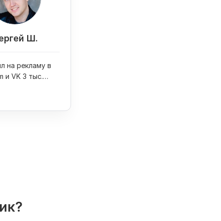
ергей Ш.
л на рекламу в
m и VK 3 тыс.
олучил 6 заказов
 свадеб
лик?