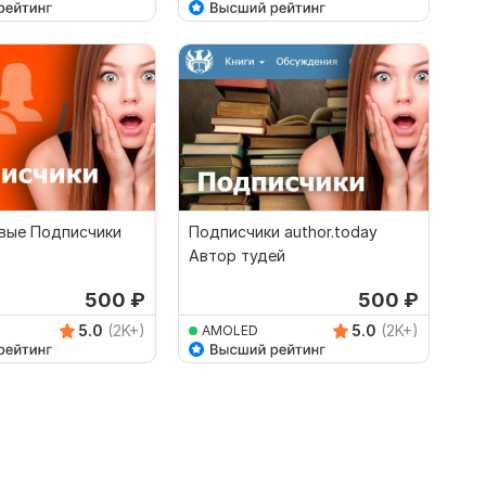
вые Подписчики
Подписчики author.today
Автор тудей
500
₽
500
₽
5.0
(2K+)
5.0
(2K+)
AMOLED