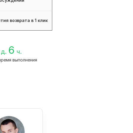
бсуждений
тия возврата в 1 клик
6
д.
ч.
время выполнения