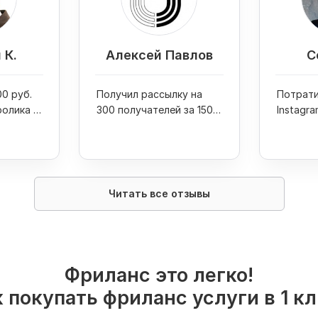
 К.
Алексей Павлов
С
0 руб.
Получил рассылку на
Потрати
ролика и
300 получателей за 1500
Instagra
 Youtube
руб. и 1 день
руб. и п
на фото
Читать все отзывы
Фриланс это легко!
 покупать фриланс услуги в 1 к