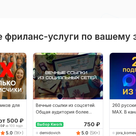
 фриланс-услуги по вашему 
чиков для
Вечные ссылки из соцсетей.
260 русск
Общая аудитория более
MAX. В кан
120000 подписчиков
от 500
₽
750
₽
Выбор Kwork
00
₽
за 100 подп.
5.0
(1K+)
5.0
(5K+)
demidovich
jora_korne