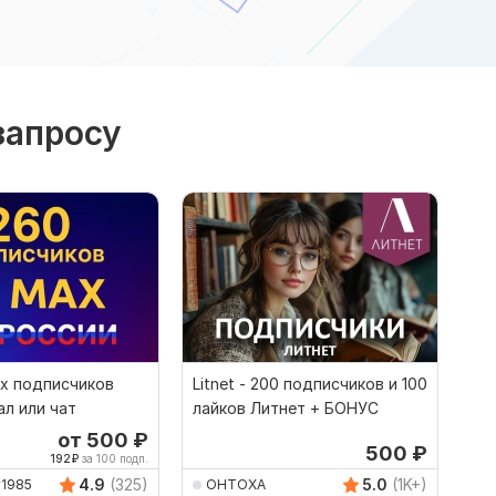
запросу
их подписчиков
Litnet - 200 подписчиков и 100
ал или чат
лайков Литнет + БОНУС
от 500
₽
500
₽
192
₽
за 100 подп.
4.9
(325)
5.0
(1K+)
v1985
OHTOXA