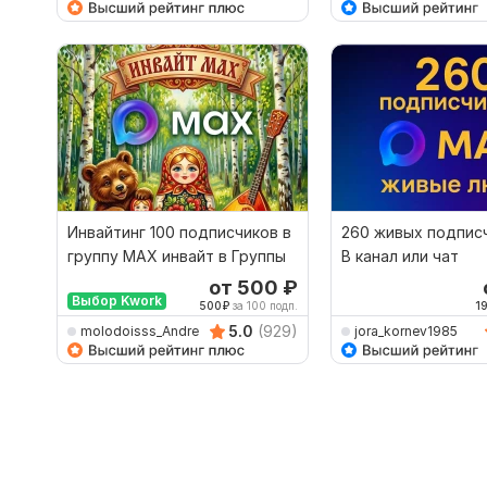
Инвайтинг 100 подписчиков в
260 живых подпис
группу МАХ инвайт в Группы
В канал или чат
от 500
₽
Выбор Kwork
500
₽
за 100 подп.
1
5.0
(929)
molodoisss_Andre
jora_kornev1985