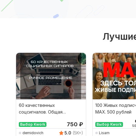
Лучшие
60 качественных
100 Живых подпис
соцсигналов. Общая
MAX. 500 рублей
аудитория 150000
750
₽
Выбор Kwork
Выбор Kwork
подписчиков
5
5.0
(5K+)
demidovich
Lisam