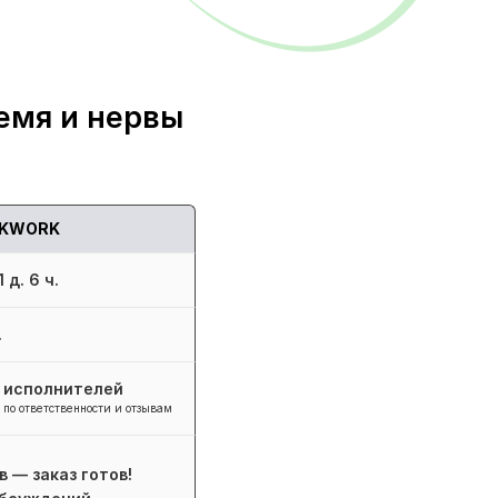
емя и нервы
KWORK
 д. 6 ч.
.
+ исполнителей
 по ответственности и отзывам
в — заказ готов!