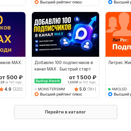
чиков MAX.
Добавлю 100 подписчиков в
Литрес Жи
канал MAX . Быстрый старт
от 500
₽
от 1 500
₽
Выбор Kwork
92
₽
за 100 подп.
1,500
₽
за 100 подп.
4.9
(325)
5.0
(1K+)
MONSTERSMM
AMOLED
Перейти в каталог