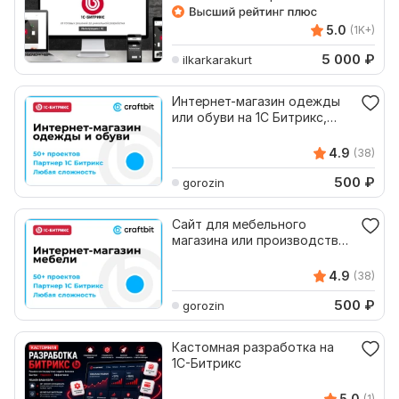
5.0
(1K+)
5 000
₽
ilkarkarakurt
Интернет-магазин одежды
или обуви на 1С Битрикс,
Bitrix под ключ
4.9
(38)
500
₽
gorozin
Сайт для мебельного
магазина или производства
на 1С Битрикс, Bitrix
4.9
(38)
500
₽
gorozin
Кастомная разработка на
1С-Битрикс
5.0
(1)