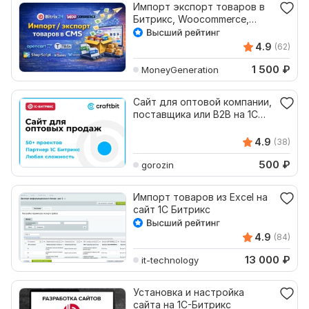
Импорт экспорт товаров в
Битрикс, Woocommerce,
OpenCart, Tilda, UmiCMS
4.9
(62)
1 500
₽
MoneyGeneration
Сайт для оптовой компании,
поставщика или B2B на 1С
Битрикс, Bitrix
4.9
(38)
500
₽
gorozin
Импорт товаров из Excel на
сайт 1С Битрикс
4.9
(84)
13 000
₽
it-technology
Установка и настройка
сайта на 1С-Битрикс