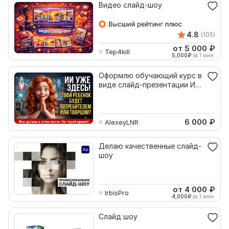
Видео слайд-шоу
4.8
(105)
от 5 000
₽
Tep4kill
5,000
₽
за 1 мин.
Оформлю обучающий курс в
виде слайд-презентации ИИ
для детей
6 000
₽
AlexeyLNR
Делаю качественные слайд-
шоу
от 4 000
₽
IrbisPro
4,000
₽
за 1 мин.
Слайд шоу