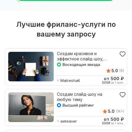
Лучшие фриланс-услуги по
вашему запросу
Создам красивое и
эффектное слайд-шоу,
видеопрезентацию
5.0
(6)
от 500
₽
MatreshaK
500
₽
за 1 мин.
Создам слайд-шоу на
любую тему
5.0
(1K+)
от 500
₽
aeteaser
500
₽
за 1 мин.