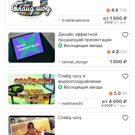
4.6
(79)
от 1 000
₽
Svetlanalimina
200
₽
за 1 мин.
Дизайн эффектной
продающей презентации
4.8
(22)
1 000
₽
serkat_design
Слайд-шоу и
видеопоздравление
5.0
(6)
от 4 000
₽
metthew90
4,000
₽
за 1 мин.
Слайд-шоу