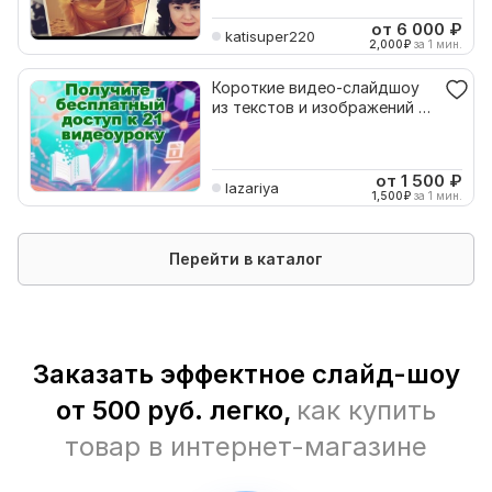
от 6 000
₽
katisuper220
2,000
₽
за 1 мин.
Короткие видео-слайдшоу
из текстов и изображений на
базе нейросетей
от 1 500
₽
lazariya
1,500
₽
за 1 мин.
Перейти в каталог
Заказать эффектное слайд-шоу
от 500 руб. легко,
как купить
товар в интернет-магазине