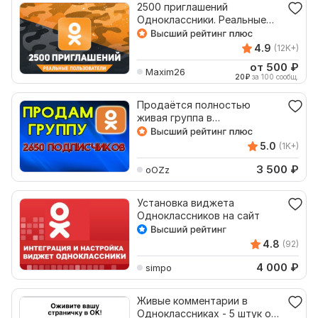
2500 приглашений
Одноклассники. Реальные
пользователи ОК
4.9
(12K+)
от 500
₽
Maxim26
20
₽
за 100 сообщ.
Продаётся полностью
живая группа в
Одноклассниках
5.0
(1K+)
3 500
₽
oOZz
Установка виджета
Одноклассников на сайт
4.8
(92)
4 000
₽
simpo
Живые комментарии в
Одноклассниках - 5 штук от