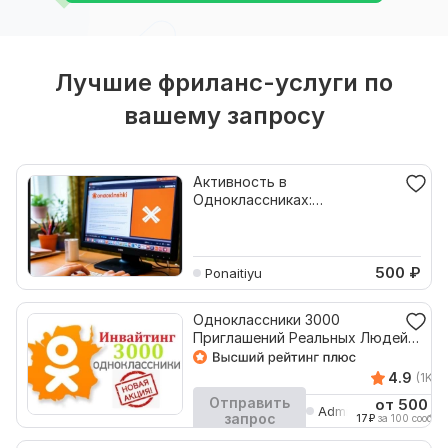
Лучшие фриланс-услуги по
вашему запросу
Активность в
Одноклассниках:
комментарии, лайки, друзья,
репосты
500
₽
Ponaitiyu
Одноклассники 3000
Приглашений Реальных Людей
Акция 150%
4.9
(1K+)
Отправить
от 500
₽
AdminArti
запрос
17
₽
за 100 сообщ.
Кворк остановлен