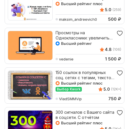
реальных людей
5.0
(259)
500
₽
maksim_andreevich0
Просмотры на
Одноклассники: увеличить
просмотры статьи
4.8
(106)
1 500
₽
vedenie
150 ссылок в популярных
соц. сетях с тегами, текстом
живыми людьми
5.0
Выбор Kwork
(12K+)
750
₽
VladSMMVip
300 сигналов с Вашего сайта
в соцсети. С отчётом
5.0
(2K+)