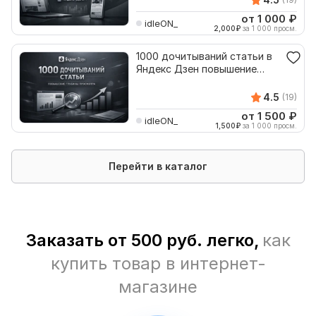
от 1 000
₽
idleON_
2,000
₽
за 1 000 просм.
1000 дочитываний статьи в
Яндекс Дзен повышение
глубины просмотра
4.5
(19)
от 1 500
₽
idleON_
1,500
₽
за 1 000 просм.
Перейти в каталог
Заказать от 500 руб. легко,
как
купить товар в интернет-
магазине