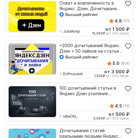
Охват и вовлеченность в
Яндекс. Дзен. Дочитывания.
Продвижение
4.8
(61)
от 1 500
₽
Juliakmp
15,000
₽
за 1 000 просм.
+2000 дочитываний Яндекс
Дзен + 50 лайков на статьи
или видео
5.0
(814)
от 3 000
₽
Enthusiast
1,500
₽
за 1 000 просм.
100 дочитываний статьи в
Яндекс Дзен усиление
вовлечённости
4.5
(19)
от 500
₽
idleON_
5,000
₽
за 1 000 просм.
Дочитывания статей
реальными людьми Яндекс