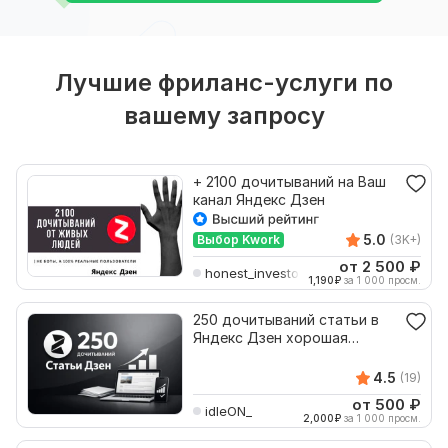
Лучшие фриланс-услуги по
вашему запросу
+ 2100 дочитываний на Ваш
канал Яндекс Дзен
5.0
Выбор Kwork
(3K+)
от 2 500
₽
honest_investor
1,190
₽
за 1 000 просм.
250 дочитываний статьи в
Яндекс Дзен хорошая
гарантия
4.5
(19)
от 500
₽
idleON_
2,000
₽
за 1 000 просм.