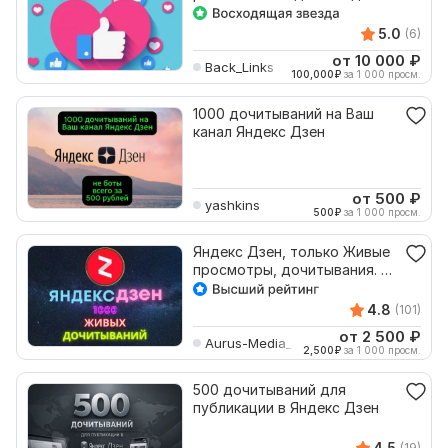
Дзен
5.0
(6)
от 10 000
₽
Back_Links
100,000
₽
за 1 000 просм.
1000 дочитываний на Ваш
канал Яндекс Дзен
от 500
₽
yashkins
500
₽
за 1 000 просм.
Яндекс Дзен, только Живые
просмотры, дочитывания. С
удержанием 30 сек
4.8
(101)
от 2 500
₽
Aurus-Media_and-Co
2,500
₽
за 1 000 просм.
500 дочитываний для
публикации в Яндекс Дзен
4.5
(19)