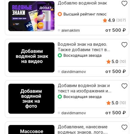
Добавлю водяной знак
4.9
(307)
от 500
₽
alenakliim
Водяной знак на видео.
Также добавим текст в
любом месте
5.0
(10)
от 500
₽
davidimamov
Добавим водяной знак и
текст на изображения и
фотографии, массово
5.0
(10)
от 500
₽
davidimamov
Добавление, нанесение
водяных знаков, лого,