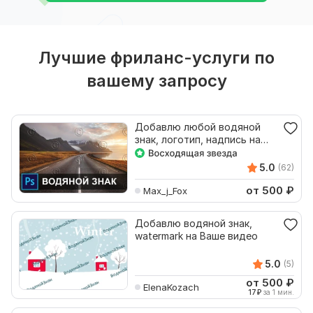
Лучшие фриланс-услуги по
вашему запросу
Добавлю любой водяной
знак, логотип, надпись на
изображения, фото
5.0
(62)
от 500
₽
Max_j_Fox
Добавлю водяной знак,
watermark на Ваше видео
5.0
(5)
от 500
₽
ElenaKozach
17
₽
за 1 мин.