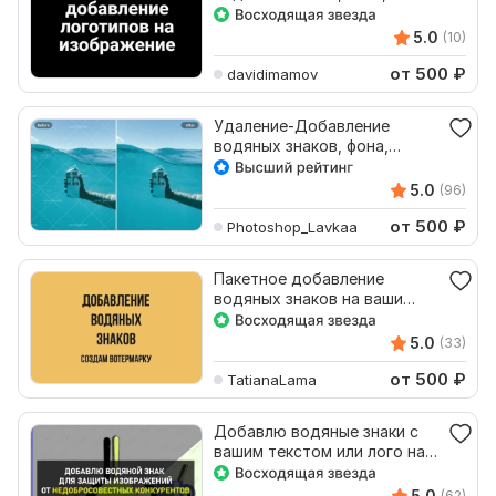
брендирование фото
5.0
(10)
от 500
₽
davidimamov
Удаление-Добавление
водяных знаков, фона,
предметов на изображении
5.0
(96)
от 500
₽
Photoshop_Lavkaa
Пакетное добавление
водяных знаков на ваши
изображения, фото
5.0
(33)
от 500
₽
TatianaLama
Добавлю водяные знаки с
вашим текстом или лого на
фото. 1 кворк -100
5.0
(62)