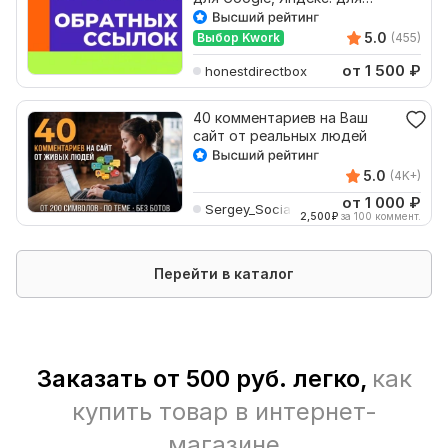
продвижения в ТОП
5.0
Выбор Kwork
(455)
от 1 500
₽
honestdirectbox
40 комментариев на Ваш
сайт от реальных людей
5.0
(4K+)
от 1 000
₽
Sergey_SocialClub
2,500
₽
за 100 коммент.
Перейти в каталог
Заказать от 500 руб. легко,
как
купить товар в интернет-
магазине