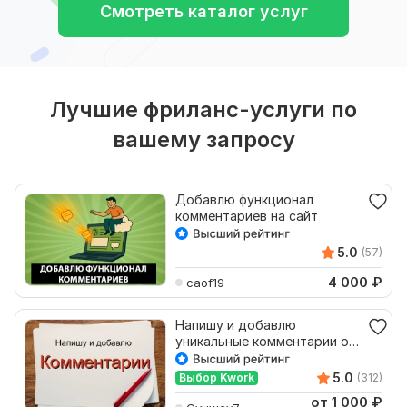
Смотреть каталог услуг
Лучшие фриланс-услуги по
вашему запросу
Добавлю функционал
комментариев на сайт
5.0
(57)
4 000
₽
caof19
Напишу и добавлю
уникальные комментарии о
товарах на Вашем сайте.
SEO
5.0
Выбор Kwork
(312)
от 1 000
₽