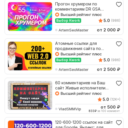
Прогон хрумером по
комментариям DR GSA
ссылки продвижение сайта
xrumer
5.0
Выбор Kwork
(986)
от 2 000
₽
ArtemSeoMaster
Атомные ссылки для
продвижения сайта по
комментариям Xrumer GSA
прогон
5.0
Выбор Kwork
(986)
от 2 500
₽
ArtemSeoMaster
60 комментариев на Ваш
сайт Живые исполнители
Вручную
5.0
(12K+)
от 500
₽
VladSMMVip
833
₽
за 100 коммент.
120-600-1200 ссылок на сайт
для Google, Яндекс: для