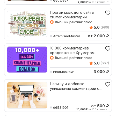
Gyuwey7
4,000
₽
за 100 коммент.
Прогон молодого сайта
xrumer комментарии
продвижение позиций на
Яндекс
5.0
(986)
от 2 000
₽
ArtemSeoMaster
10 000 комментариев
продвижение Хрумером
внешние ссылки на ваш сайт
5.0
(667)
3 000
₽
IrinaMoskoW
Напишу и добавлю
уникальные комментарии о
товарах на вашем сайте
от 500
₽
d6531901
10,000
₽
за 100 коммент.