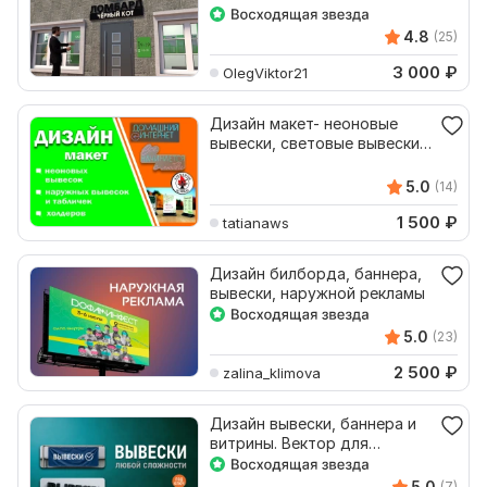
4.8
(25)
3 000
₽
OlegViktor21
Дизайн макет- неоновые
вывески, световые вывески,
холдеры
5.0
(14)
1 500
₽
tatianaws
Дизайн билборда, баннера,
вывески, наружной рекламы
5.0
(23)
2 500
₽
zalina_klimova
Дизайн вывески, баннера и
витрины. Вектор для
производства CorelDRAW
5.0
(7)