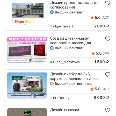
Дизайн проект вывески для
согласования
5.0
(127)
15 000
₽
olga-newart
Создам дизайн-макет
неоновой вывески для
внешней рекламы и
интерьера
5.0
(68)
1 500
₽
Olga__Morozova
Дизайн билборда 3х6,
наружная реклама, вывеска,
2 варианта
5.0
(1K+)
6 000
₽
ProFox_by
Дизайн вывески