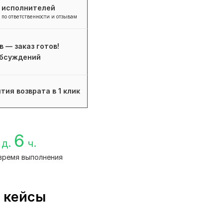
+ исполнителей
 по ответственности и отзывам
в — заказ готов!
бсуждений
тия возврата в 1 клик
6
д.
ч.
время выполнения
 кейсы