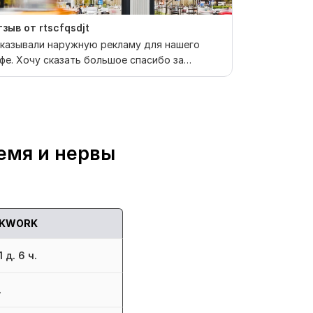
зыв от rtscfqsdjt
Отзыв от g
казывали наружную рекламу для нашего
Быстро, про
фе. Хочу сказать большое спасибо за
орость и за возмож...
емя и нервы
KWORK
 д. 6 ч.
.