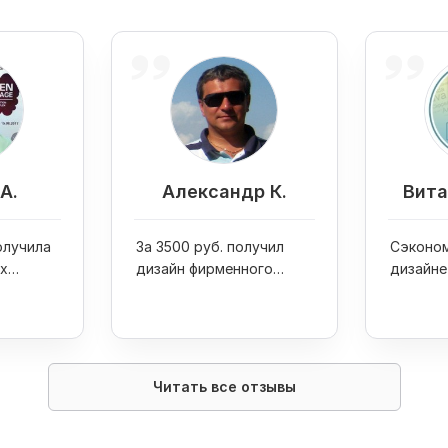
А.
Александр К.
Вита
получила
За 3500 руб. получил
Сэконом
х
дизайн фирменного
дизайне
я
стиля для магазина
своих к
ов
Читать все отзывы