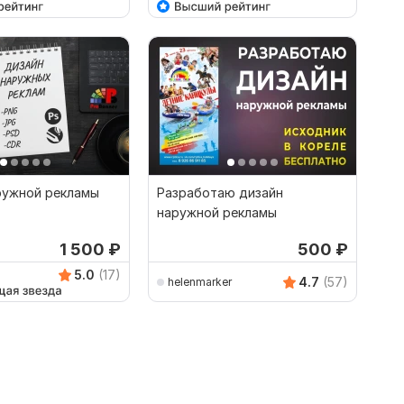
ружной рекламы
Разработаю дизайн
наружной рекламы
1 500
₽
500
₽
5.0
(17)
4.7
(57)
helenmarker