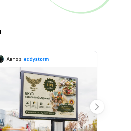
ы
Автор:
eddystorm
Автор