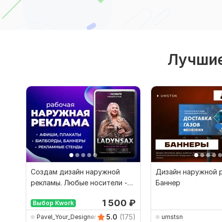
Лучшие
Создам дизайн наружной
Дизайн наружной 
рекламы. Любые носители -
Баннер
от афиш до билбордов
1 500
₽
Выбор Kwork
5.0
(175)
Pavel_Your_Designer
umstsn