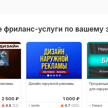
 фриланс-услуги по вашему 
рекламы.
Дизайн наружной рекламы
Продающий
для наруж
2 500
₽
1 000
₽
4.8
(52)
4.7
(355)
landis
Despro