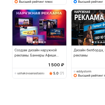
Создам дизайн наружной
Дизайн билборда,
рекламы. Баннеры Афиши
рекламы
Билборды Ситиборды
1 500
₽
eddystorm
5.0
(7)
ushakovaanastasiia