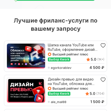
Лучшие фриланс-услуги по
вашему запросу
Шапка канала YouTube или
RuTube, оформление дизайн
обложки Ютуб Рутуб
5.0
Выбор Kwork
(1K+)
4 500
₽
egorkorablev
Дизайн превью для видео
на YouTube, обложка для
канала Ютуб, аватарка
5.0
Выбор Kwork
(704)
1 500
₽
ale_mal88