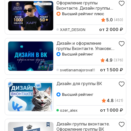
Оформление группы
Вконтакте. Дизайн группы
вк. Упаковка сообществ ВК
5.0
(450)
от 2 000
₽
XART_DESIGN
Дизайн и оформление
группы Вконтакте. Упаковка
под ключ Вк
4.9
(376)
от 1 500
₽
svetlanamajorova11
Дизайн для группы ВК
4.8
(421)
от 1 000
₽
ozer_alex
Дизайн группы вконтакте.
Оформление группы ВК