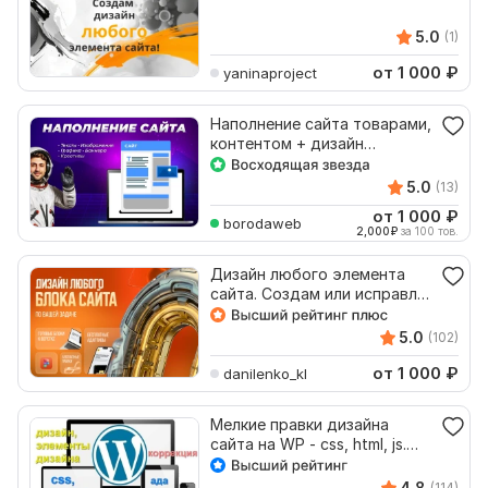
5.0
(1)
от 1 000
₽
yaninaproject
Наполнение сайта товарами,
контентом + дизайн
элементов сайта
5.0
(13)
от 1 000
₽
borodaweb
2,000
₽
за 100 тов.
Дизайн любого элемента
сайта. Создам или исправлю
любой элемент сайта
5.0
(102)
от 1 000
₽
danilenko_kl
Мелкие правки дизайна
сайта на WP - css, html, js.
Коррекция элементов
4.8
(114)