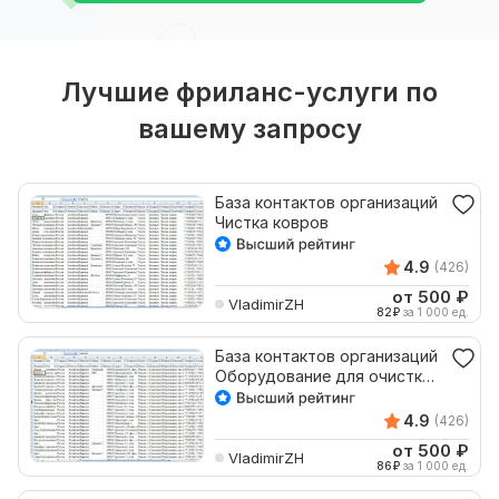
Лучшие фриланс-услуги по
вашему запросу
База контактов организаций
Чистка ковров
4.9
(426)
от 500
₽
VladimirZH
82
₽
за 1 000 ед.
База контактов организаций
Оборудование для очистки
воды
4.9
(426)
от 500
₽
VladimirZH
86
₽
за 1 000 ед.