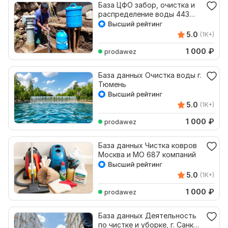
База ЦФО забор, очистка и
распределение воды 443
компании
5.0
(1K+)
1 000
₽
prodawez
База данных Очистка воды г.
Тюмень
5.0
(1K+)
1 000
₽
prodawez
База данных Чистка ковров
Москва и МО 687 компаний
5.0
(1K+)
1 000
₽
prodawez
База данных Деятельность
по чистке и уборке, г. Санкт-