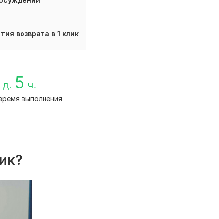
бсуждений
тия возврата в 1 клик
5
д.
ч.
время выполнения
лик?