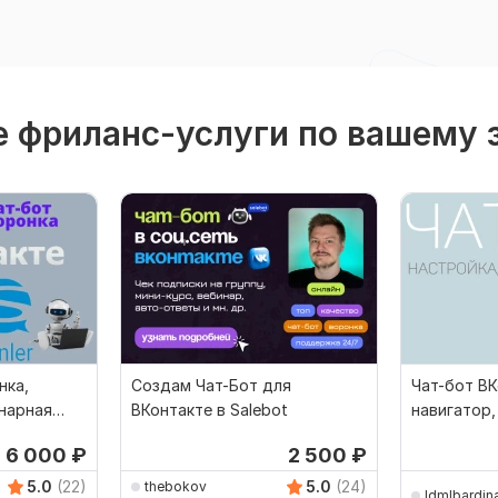
 фриланс-услуги по вашему 
нка,
Создам Чат-Бот для
Чат-бот ВК
нарная
ВКонтакте в Salebot
навигатор,
заявки, те
6 000
₽
2 500
₽
5.0
(22)
5.0
(24)
thebokov
ldmlbardin