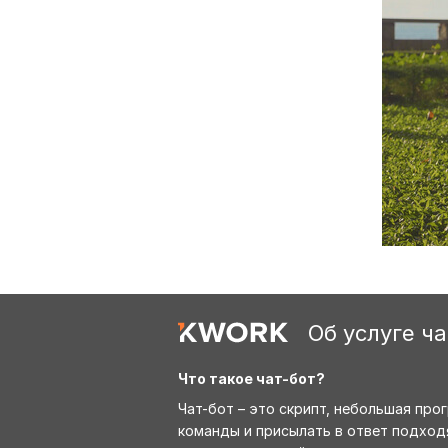
Об услуге ча
Что такое чат-бот?
Чат-бот – это скрипт, небольшая про
команды и присылать в ответ подход