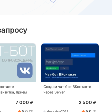
запросу
онтакте -
Создам чат-бот ВКонтакте
 визитка, приём
через Senler
сты, задания
7 000
₽
2 500
₽
5.0
(3)
5.0
(1)
a
zhuplatov2023