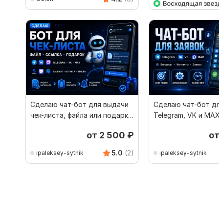
Сделаю чат-бот для выдачи
Сделаю чат-бот дл
чек-листа, файла или подарка
Telegram, VK и MA
в TG, VK и MAX
от 2 500
₽
о
5.0
(2)
ipaleksey-sytnik
ipaleksey-sytnik