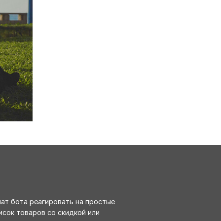
чат бота реагировать на простые
исок товаров со скидкой или