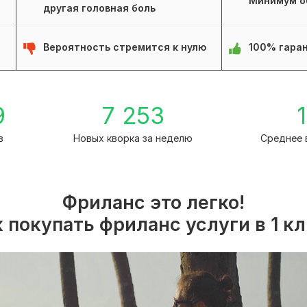
Минимум о
другая головная боль
Вероятность стремится к нулю
100% гаран
9
7 253
1
в
Новых кворка за неделю
Среднее 
Фриланс это легко!
 покупать фриланс услуги в 1 к