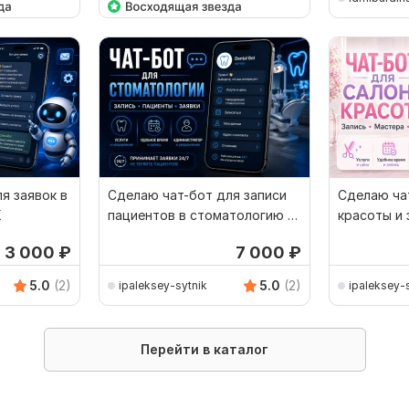
я заявок в
Сделаю чат-бот для записи
Сделаю ча
X
пациентов в стоматологию -
красоты и 
TG, VK, MAX
TG, VK и 
т 3 000
₽
7 000
₽
5.0
(2)
5.0
(2)
ipaleksey-sytnik
ipaleksey-
Перейти в каталог