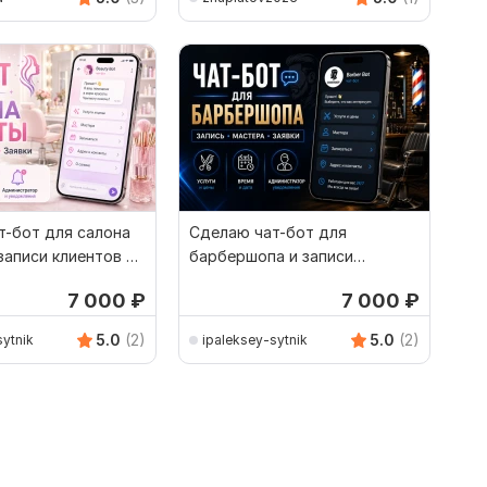
т-бот для салона
Сделаю чат-бот для
записи клиентов в
барбершопа и записи
MAX
клиентов в Телеграм, ВК, MAX
7 000
₽
7 000
₽
5.0
(2)
5.0
(2)
sytnik
ipaleksey-sytnik