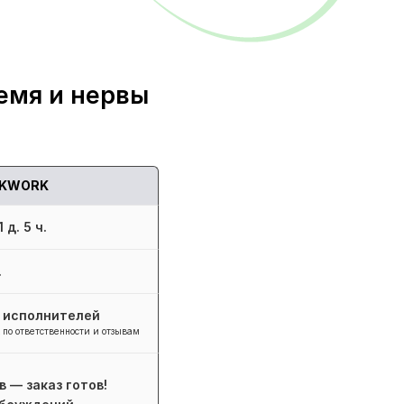
емя и нервы
KWORK
 д. 5 ч.
.
+ исполнителей
 по ответственности и отзывам
в — заказ готов!