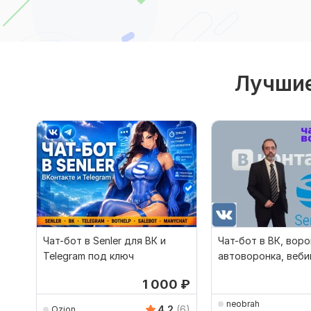
Лучшие
Чат-бот в Senler для ВК и
Чат-бот в ВК, воро
Telegram под ключ
автоворонка, веби
воронка
1 000
₽
neobrah
4.2
(6)
Ozion