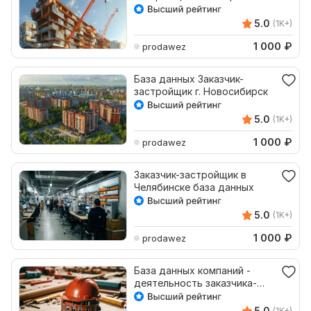
подрядчики Красноярска
5.0
(1K+)
1 000
₽
prodawez
База данных Заказчик-
застройщик г. Новосибирск
5.0
(1K+)
1 000
₽
prodawez
Заказчик-застройщик в
Челябинске база данных
5.0
(1K+)
1 000
₽
prodawez
База данных компаний -
деятельность заказчика-
застройщика
5.0
(1K+)