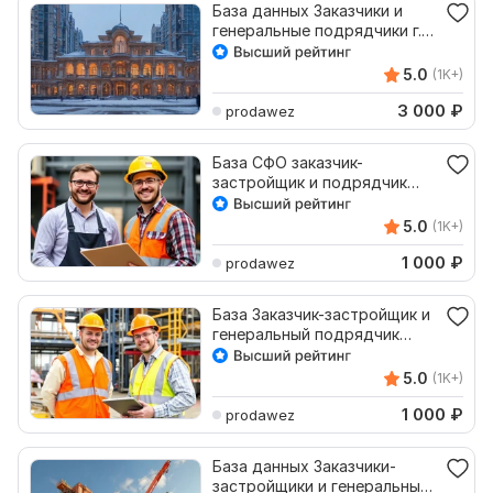
База данных Заказчики и
генеральные подрядчики г.
Москва
5.0
(1K+)
3 000
₽
prodawez
База СФО заказчик-
застройщик и подрядчик
452 компании
5.0
(1K+)
1 000
₽
prodawez
База Заказчик-застройщик и
генеральный подрядчик
УФО, 408 компаний
5.0
(1K+)
1 000
₽
prodawez
База данных Заказчики-
застройщики и генеральные