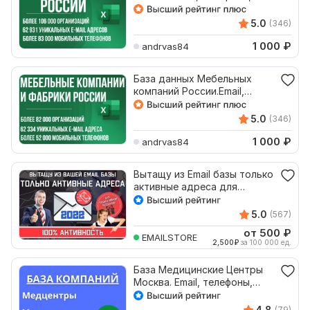
адреса, соцсети
5.0
(346)
1 000
₽
andrvas84
База данных Мебельных
компаний России.Email,
телефоны, адреса, соцсети
5.0
(346)
1 000
₽
andrvas84
Вытащу из Email базы только
активные адреса для
эффективной рассылки
5.0
(567)
от 500
₽
EMAILSTORE
2,500
₽
за 100 000 ед.
База Медицинские Центры
Москва. Email, телефоны,
адреса, соцсети
4.8
(79)