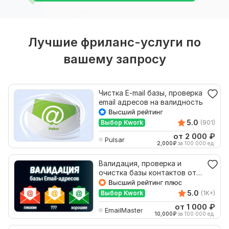
Лучшие фриланс-услуги по
вашему запросу
Чистка E-mail базы, проверка
email адресов на валидность
5.0
Выбор Kwork
(901)
от 2 000
₽
Pulsar
2,000
₽
за 100 000 ед.
Валидация, проверка и
очистка базы контактов от
плохих Email адресов
5.0
Выбор Kwork
(1K+)
от 1 000
₽
EmailMaster
10,000
₽
за 100 000 ед.