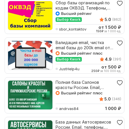
Сбор базы организаций по
кодам ОКВЭД. Телефоны,
email, сайт, адрес
5.0
Выбор Kwork
(862)
от 1 500
₽
sbor_kontaktov
150
₽
за 1 000 ед.
Валидация email, чистка
email базы до 200k email от
невалидных адресов
4.9
Выбор Kwork
(391)
от 500
₽
JustHelp4u
250
₽
за 100 000 ед.
Полная база Салонов
красоты России. Email,
телефоны, адреса, соцсети
5.0
(346)
1 000
₽
andrvas84
База данных Автосервисов
России. Email, телефоны,