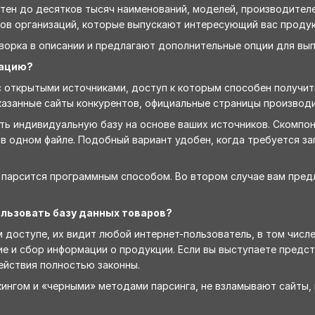
отен до десятков тысяч наименований, моделей, производител
тов организаций, которые выпускают интересующий вас продук
орка в описании и предлагают дополнительные опции для вып
мацию?
 открытыми источниками, доступ к которым способен получит
казанные сайты конкурентов, официальные страницы производ
ь индивидуальную базу на основе ваших источников. Скомпоно
 в одном файле. Подобный вариант удобен, когда требуется за
 парсится программным способом. Во втором случае вам пред
ользовать базу данных товаров?
доступе, их видит любой интернет-пользователь, в том числе
е и сбор информации о продукции. Если вы выступаете предс
ействия полностью законны.
кингом и «черными» методами парсинга, не взламывают сайты,