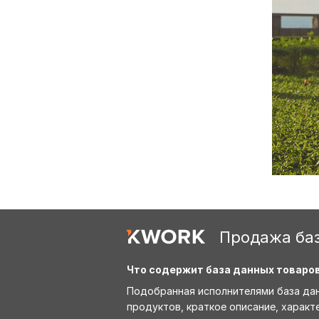
Продажа баз
Что содержит база данных товаро
Подобранная исполнителями база данн
продуктов, краткое описание, характе