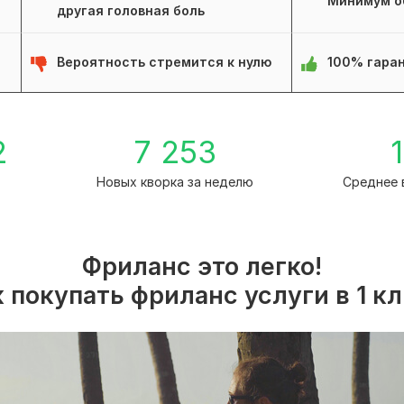
Минимум о
другая головная боль
Вероятность стремится к нулю
100% гаран
2
7 253
1
а
Новых кворка за неделю
Среднее 
Фриланс это легко!
 покупать фриланс услуги в 1 к