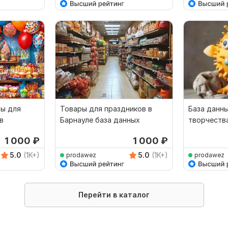
ры для
Товары для праздников в
База данн
в
Барнауле база данных
творчества
1 000
₽
1 000
₽
5.0
(1K+)
5.0
(1K+)
prodawez
prodawez
Перейти в каталог