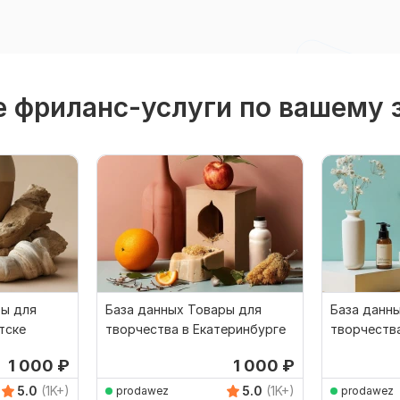
 фриланс-услуги по вашему 
ры для
База данных Товары для
База данн
тске
творчества в Екатеринбурге
творчества
1 000
₽
1 000
₽
5.0
(1K+)
5.0
(1K+)
prodawez
prodawez