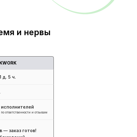
емя и нервы
KWORK
 д. 5 ч.
.
+ исполнителей
 по ответственности и отзывам
в — заказ готов!