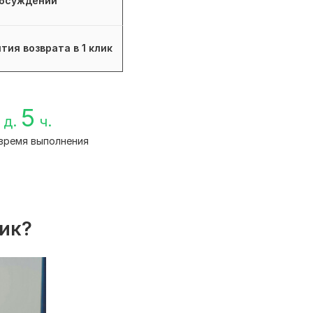
бсуждений
тия возврата в 1 клик
5
д.
ч.
время выполнения
лик?