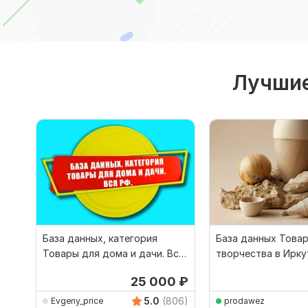
Лучшие
База данных, категория
База данных Това
Товары для дома и дачи. Вся
творчества в Ирку
РФ
25 000
₽
5.0
(806)
Evgeny_price
prodawez