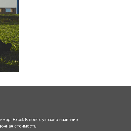
ер, Excel. В полях указано название
идочная стоимость.