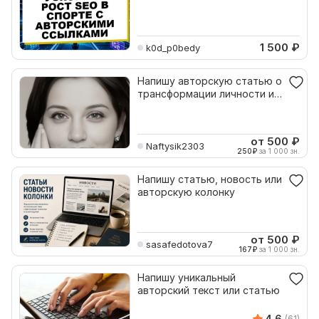
авторских статьях
1 500
₽
k0d_p0bedy
Напишу авторскую статью о
трансформации личности и
поиске силы
от 500
₽
Naftysik2303
250
₽
за 1 000 зн.
Напишу статью, новость или
авторскую колонку
от 500
₽
sasafedotova7
167
₽
за 1 000 зн.
Напишу уникальный
авторский текст или статью
4.6
(61)