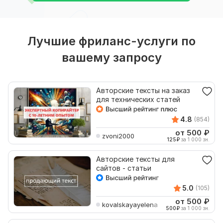
Лучшие фриланс-услуги по
вашему запросу
Авторские тексты на заказ
для технических статей
4.8
(854)
от 500
₽
zvoni2000
125
₽
за 1 000 зн.
Авторские тексты для
сайтов - статьи
5.0
(105)
от 500
₽
kovalskayayelena
500
₽
за 1 000 зн.