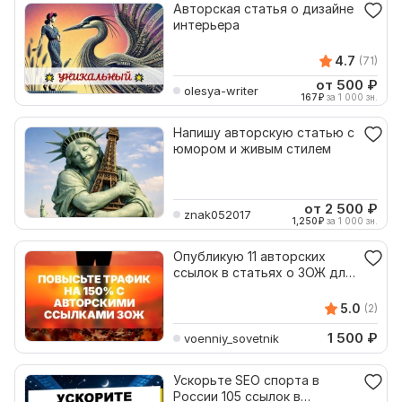
Авторская статья о дизайне
интерьера
4.7
(71)
от 500
₽
olesya-writer
167
₽
за 1 000 зн.
Напишу авторскую статью с
юмором и живым стилем
от 2 500
₽
znak052017
1,250
₽
за 1 000 зн.
Опубликую 11 авторских
ссылок в статьях о ЗОЖ для
роста трафика
5.0
(2)
1 500
₽
voenniy_sovetnik
Ускорьте SEO спорта в
России 105 ссылок в