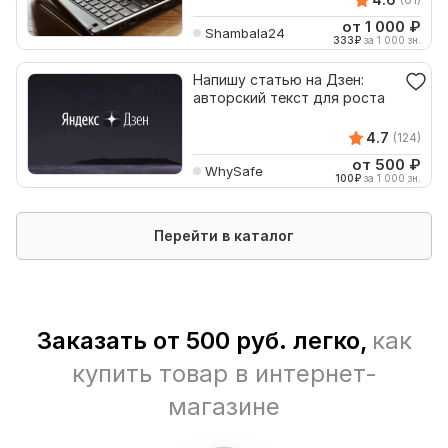
от 1 000
₽
Shambala24
333
₽
за 1 000 зн.
Напишу статью на Дзен:
авторский текст для роста
4.7
(124)
от 500
₽
WhySafe
100
₽
за 1 000 зн.
Перейти в каталог
Заказать от 500 руб. легко,
как
купить товар в интернет-
магазине