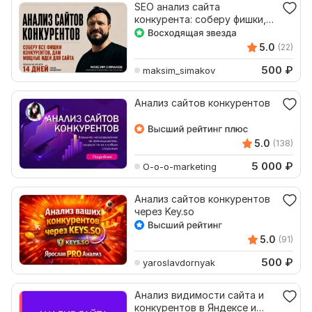
SEO анализ сайта
конкурента: соберу фишки,
сделаю лучшую версию
сайта
5.0
(22)
500
₽
maksim_simakov
Анализ сайтов конкурентов
5.0
(138)
5 000
₽
O-o-o-marketing
Анализ сайтов конкурентов
через Key.so
5.0
(91)
500
₽
yaroslavdornyak
Анализ видимости сайта и
конкурентов в Яндексе и