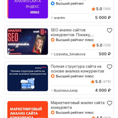
Google
5.0
(106)
5 000
₽
wantm
SEO анализ сайтов
конкурентов. Покажу,
почему твои конкуренты в
ТОПе
5.0
(128)
500
₽
Lizaveta_Simakova
Полная структура сайта на
основе анализа конкурентов
5.0
(476)
4 000
₽
BusinessJump
Маркетинговый анализ сайта
конкурента
4.9
(102)