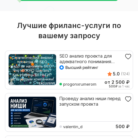
Лучшие фриланс-услуги по
вашему запросу
SEO анализ проекта для
адекватного понимания
потенциала и этапов работ
5.0
(124)
от 2 500
₽
progonxrumerom
500
₽
за 1 час
Проведу анализ ниши перед
запуском проекта
500
₽
valentin_d