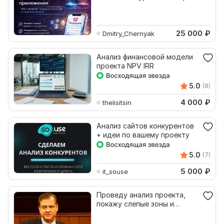
маркетинг стратегии
25 000
₽
Dmitry_Chernyak
Анализ финансовой модели
проекта NPV IRR
5.0
(8)
4 000
₽
thelisitsin
Анализ сайтов конкурентов
+ идеи по вашему проекту
5.0
(7)
5 000
₽
it_souse
Проведу анализ проекта,
покажу слепые зоны и
ключевые точки роста