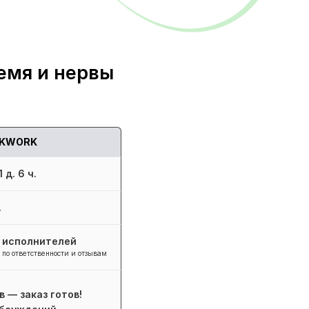
емя и нервы
KWORK
 д. 6 ч.
.
+ исполнителей
 по ответственности и отзывам
в — заказ готов!