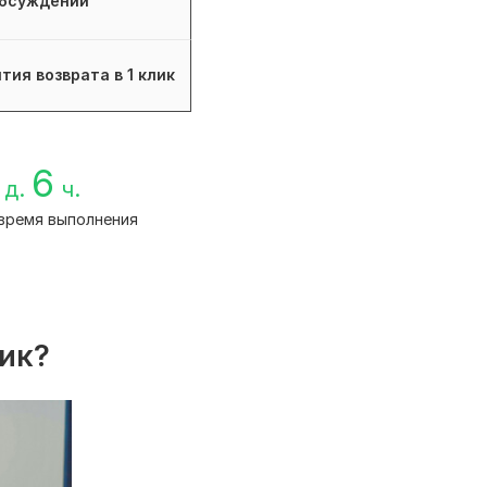
бсуждений
тия возврата в 1 клик
6
д.
ч.
время выполнения
лик?