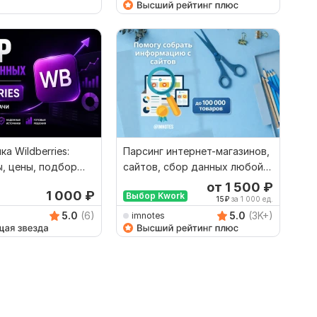
а Wildberries:
Парсинг интернет-магазинов,
, цены, подбор
сайтов, сбор данных любой
ля продажи
сложности
от 1 500
₽
1 000
₽
Выбор Kwork
15
₽
за 1 000 ед.
5.0
(6)
5.0
(3K+)
imnotes