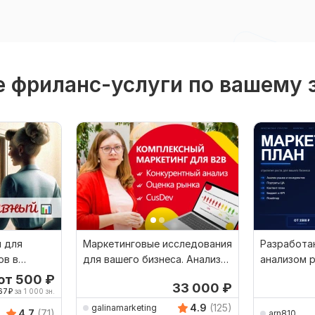
 фриланс-услуги по вашему 
и для
Маркетинговые исследования
Разработа
ов в
для вашего бизнеса. Анализ
анализом р
нге
трендов рынка
роста
от 500
₽
33 000
₽
67
₽
за 1 000 зн.
4.9
(125)
galinamarketing
4.7
(71)
arn810