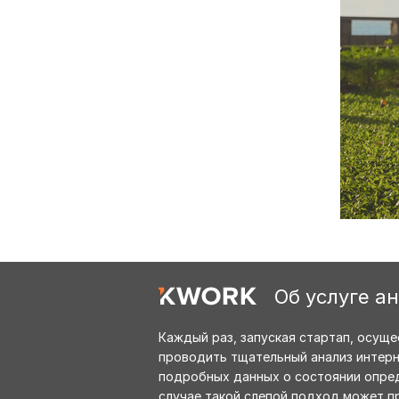
Об услуге а
Каждый раз, запуская стартап, осущ
проводить тщательный анализ интерне
подробных данных о состоянии опред
случае такой слепой подход может пр