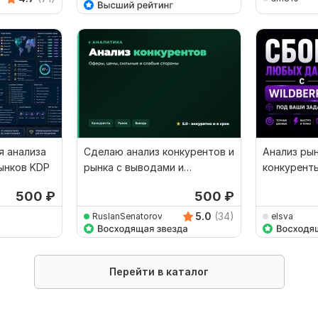
я анализа
Сделаю анализ конкурентов и
Анализ рынк
ынков KDP
рынка с выводами и
конкуренты
рекомендациями
товаров д
500
₽
500
₽
5.0
(34)
RuslanSenatorov
elsva
Перейти в каталог