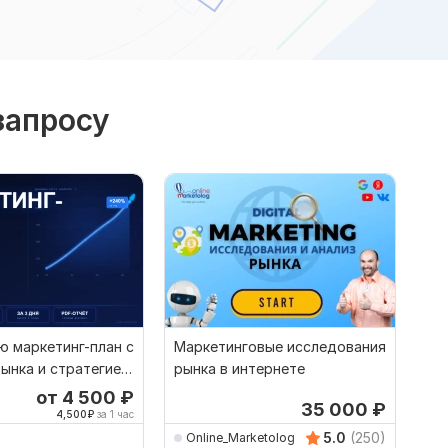
запросу
ю маркетинг-план с
Маркетинговые исследования
ынка и стратегией
рынка в интернете
от 4 500
₽
35 000
₽
4,500
₽
за 1 час
5.0
(250)
Online_Marketolog