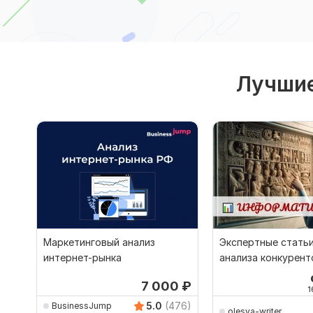
Лучшие
Маркетинговый анализ
Экспертные стать
интернет-рынка
анализа конкурент
интернет-маркети
7 000
₽
1
5.0
(476)
BusinessJump
olesya-writer