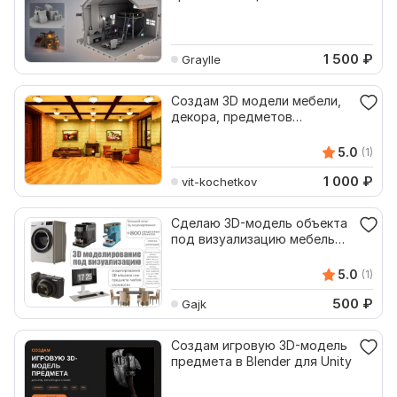
1 500
₽
Graylle
Создам 3D модели мебели,
декора, предметов
освещения
5.0
(1)
1 000
₽
vit-kochetkov
Сделаю 3D-модель объекта
под визуализацию мебель
техника предметы
5.0
(1)
500
₽
Gajk
Создам игровую 3D-модель
предмета в Blender для Unity