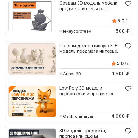
Создам 3D модель мебели,
предмета интерьера,
объекта МАФ
5.0
(1)
500
₽
lexeydorofeev
Создам декоративную 3D-
модель предмета интерьера
для печати
5.0
(2)
1 500
₽
Arman3D
Low Poly 3D модели
персонажей и предметов
4 000
₽
Garik_chinaryan
3D модель предмета,
пропса или сцены