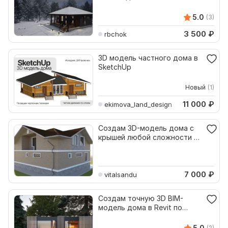
5.0
(3)
3 500
₽
rbchok
3D модель частного дома в
SketchUp
Новый
(1)
11 000
₽
ekimova_land_design
Создам 3D-модель дома с
крышей любой сложности в
программе SketchUp
7 000
₽
vitalsandu
Создам точную 3D BIM-
модель дома в Revit по
вашим чертежам
5.0
(2)