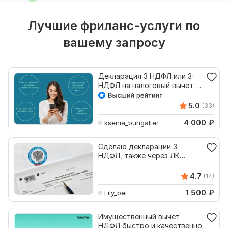
Лучшие фриланс-услуги по
вашему запросу
Декларация 3 НДФЛ или 3-
НДФЛ на налоговый вычет с
заявлением
5.0
(33)
4 000
₽
ksenia_buhgalter
Сделаю декларации 3
НДФЛ, также через ЛК
налогоплательщика
4.7
(14)
1 500
₽
Lily_bel
Имущественный вычет
НДФЛ быстро и качественно