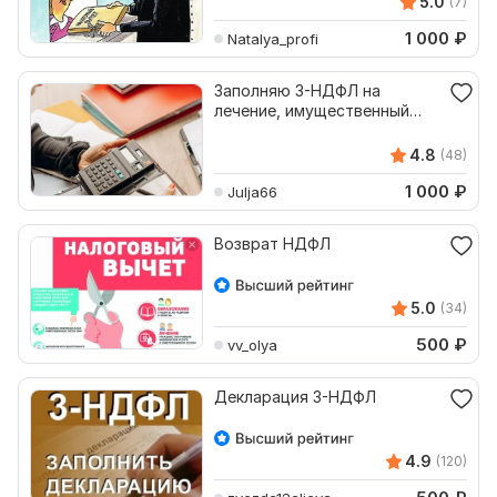
5.0
(7)
1 000
₽
Natalya_profi
Заполняю 3-НДФЛ на
лечение, имущественный
вычет и продажу
недвижимости
4.8
(48)
1 000
₽
Julja66
Возврат НДФЛ
5.0
(34)
500
₽
vv_olya
Декларация 3-НДФЛ
4.9
(120)