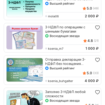
5.0
(49)
2 000
₽
mola06
3-НДФЛ по операциям с
ценными бумагами
4.8
(21)
1 000
₽
ksenia_m7
Отправка декларации 3-
НДФЛ без посещения
налоговой
5.0
(33)
4 000
₽
ksenia_buhgalter
Заполню 3-НДФЛ любой
сложности